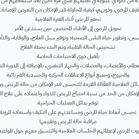
من كانوا في غيبوبة في تعليمهم المشي مرة أخرى بعد استيقاظهم من ا
قيف المرضى، وذويهم، كيفية المحاولة قدر الإمكان من التعرض للإصابا
تحفيز المريض أثناء الفترة العلاجية
تحويل المرضى إلى الأطباء المختصين حين يستدعي الأمر
ين، وتطوير حياة الناس الصحية؛ وتوفير سبل العلاج، والوقاية، والتأ
تشخيص الحالة الطبية، وثم البدء بخطة العلاج
تأهيل ذوي الاحتياجات الخاصة
ظام، والأعصاب، والعضلات، والجهاز التنفسي، بالإضافة إلى الدورة الد
والجروح، وجميع أنواع الاعتلالات الحركية والجسدية الفيزيائية
ئل العلاجية الفعَّالة اللازمة للتحسين قدر الإمكان من حالة المريض 
الإمكان من الحد من نسبة احتياج المريض للدواء واعتماده على علاج الف
توفير بدائل العمليات الجراحية
تحسين أنماط حياة المرضى ومساعدتهم على التكيف واستعادة المرونة
مراقبة حالة المريض وتقييمها
يوت المرضى لإعطائهم الجلسات العلاجية والتنسيق معهم حول المواعيد 