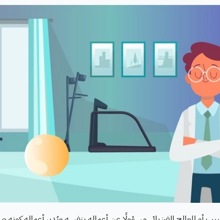
لطبيب أو المعالج الفيزيائي مسؤولًا عن أعماله بنفسه ويُدير أعماله كو