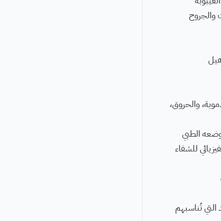
لغيبوبة
ت والجروح
هيل
موية، والحروق،
ووضعه الطبي
يزيائي للشفاء
التي تُناسبهم