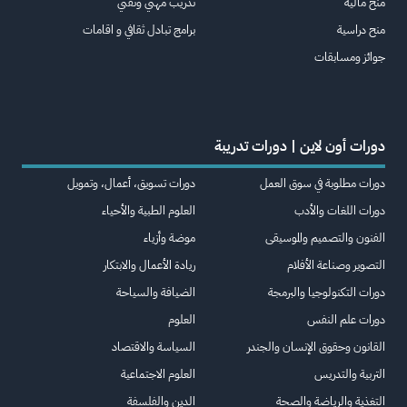
منح مالية
تدريب مهني وتقني
منح دراسية
برامج تبادل ثقافي و اقامات
جوائز ومسابقات
دورات أون لاين | دورات تدريبة
دورات مطلوبة في سوق العمل
دورات تسويق، أعمال، وتمويل
دورات اللغات والأدب
العلوم الطبية والأحياء
الفنون والتصميم والموسيقى
موضة وأزياء
التصوير وصناعة الأفلام
ريادة الأعمال والابتكار
دورات التكنولوجيا والبرمجة
الضيافة والسياحة
دورات علم النفس
العلوم
القانون وحقوق الإنسان والجندر
السياسة والاقتصاد
التربية والتدريس
العلوم الاجتماعية
التغذية والرياضة والصحة
الدين والفلسفة