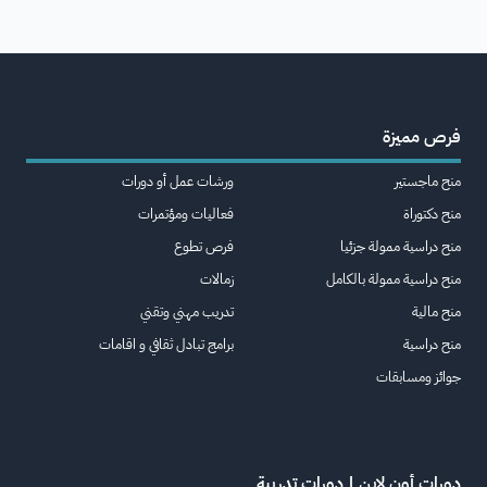
فرص مميزة
منح ماجستير
ورشات عمل أو دورات
منح دكتوراة
فعاليات ومؤتمرات
منح دراسية ممولة جزئيا
فرص تطوع
منح دراسية ممولة بالكامل
زمالات
منح مالية
تدريب مهني وتقني
منح دراسية
برامج تبادل ثقافي و اقامات
جوائز ومسابقات
دورات أون لاين | دورات تدريبة