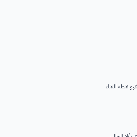
 فهو نقطة التقاء
روَّاد المجال،