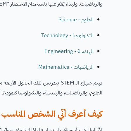
والرياضيات. ولهذا، يُعبَّر عنها باستخدام الاختصار "STEM"، حيث يُعبِّر كل حرف عن مصطلح معين:
العلوم - Science
التكنولوجيا - Technology
الهندسة - Engineering
الرياضيات - Mathematics
يهتم منهاج الـ STEM بتدريس تلك الح
العلوم، والرياضيات، والهندسة، والتكنولوجيا كنموذجًا كلي
كيف أعرف أنّي الشخص المناسب لدر
إنَّ العالم في تغيُّر وتطوَّر باستمرار، فلماذا لا تلحقه بم