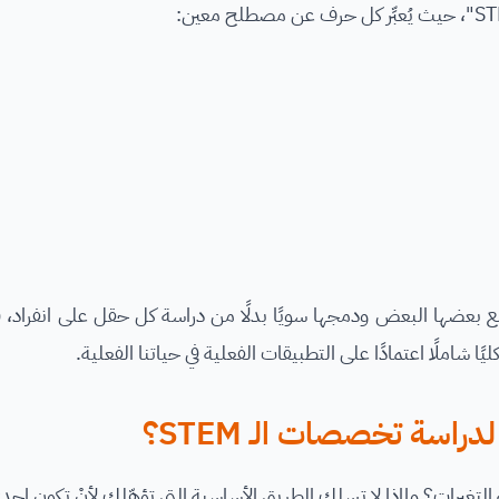
قول الأربعة مع بعضها البعض ودمجها سويًا بدلًا من دراسة كل حقل على انفراد،
ًا شاملًا اعتمادًا على التطبيقات الفعلية في حياتنا الفعلية.
اسة تخصصات الـ STEM؟
واكبة التغيرات؟ ولماذا لا تسلك الطريق الأساسية التي تؤهّلك لأنْ تكون إحدى 