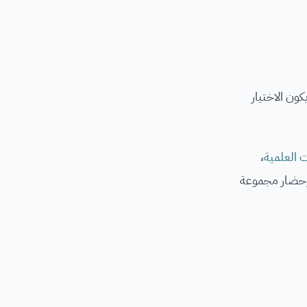
لة أثناء اتخاذ القرار بشأن دراسة تخصص من قائمة تخصصات الـ STEM، وقد يكون الاختيار
العلمية
،
إحضار مجموعة