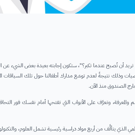
"ماذا تريد أن تُصبح عندما تكبر؟"، ستكون إجابته بعيدة بعض الشيء عن
ياضيات وذلك نتيجةً لعدم توسّع مدارك أطفالنا حول تلك السياقات الأ
خارج الصندوق منذ الآن.
 والمعرفة، وتعرَّف على الأبواب التي تفتحها أمام نفسك فور التحا
َّها المنحى أو المنهج العلمي الذي يتألَّف من أربع مواد دراسية رئيسية تشمل العلوم، والت