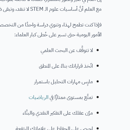
مع العلم أنَّ أساسيات علوم الـ STEM لا تنفد، وتبقى ذات قيمة غنيّة وذات أهمية.
الأمور اليومية حتى تسير على خُطى كبار العلماء:
لا تتوقَّف عن البحث العلمي
اتّخذ قراراتك بناءً على المنطق
مارِس مهارات التحليل باستمرار
تمتَّع بمستوى ممتازًا في
الرياضيات
مرِّن عقلك على التفكير النقدي والبنَّاء
احرص على الحفاظ على علاماتك المرتفعة