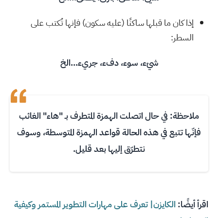
إذا كان ما قبلها ساكنًا (عليه سكون) فإنها تُكتب على
السطر:
شيْء، سوء، دفء، جريء...الخ
ملاحظة: في حال اتصلت الهمزة المتطرف بـ "هاء" الغائب
فإنّها تتبع في هذه الحالة قواعد الهمزة المتوسطة، وسوف
نتطرّق إليها بعد قليل.
اقرأ أيضًا:
الكايزن| تعرف على مهارات التطوير المستمر وكيفية