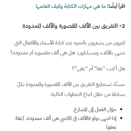
اقرأ أيضًا:
ما هي مهارات الكتابة وكيف اتعلمها
2- التفريق بين الألف المقصورة والألف الممدودة
كثيرون من يشعرون بالحيرة عند كتابة الأسماء والأفعال التي
تنتهي بالألف، ويتساءلون: هل هي ألف مقصورة أم ممدودة؟
هل أكتب "عفا" أم "عفى"؟
حسنًا، تستطيع التفريق بين الألف المقصورة والممدودة بكلّ
بساطة من خلال اتباع الخطوات التالية:
حوّل الفعل إلى المضارع.
إذا انتهى بواو فالألف في الماضي هي ألف ممدودة. (عفا:
يعفو)