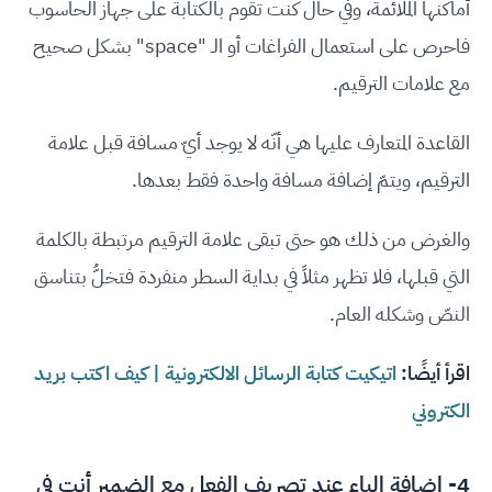
أماكنها الملائمة، وفي حال كنت تقوم بالكتابة على جهاز الحاسوب
فاحرص على استعمال الفراغات أو الـ "space" بشكل صحيح
مع علامات الترقيم.
القاعدة المتعارف عليها هي أنّه لا يوجد أيّ مسافة قبل علامة
الترقيم، ويتمّ إضافة مسافة واحدة فقط بعدها.
والغرض من ذلك هو حتى تبقى علامة الترقيم مرتبطة بالكلمة
التي قبلها، فلا تظهر مثلاً في بداية السطر منفردة فتخلُّ بتناسق
النصّ وشكله العام.
اقرأ أيضًا:
اتيكيت كتابة الرسائل الالكترونية | كيف اكتب بريد
الكتروني
4- إضافة الياء عند تصريف الفعل مع الضمير أنتِ في