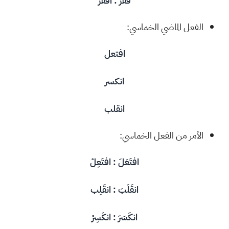
قَفَزَ : اقفز
الفعل الماضي الخماسي:
افتعل
انكسر
انقلب
الأمر من الفعل الخماسي:
افتَعَلَ : افتَعِلْ
انقَلَبَ : انقَلِب
انكَسَرَ : انكَسِرْ