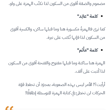
مضموم والضمّة أقوى من السكون لذا نكتُب الهمزة على واو.
كلمة "عائِد"
كما ترى فالهمزةُ مكسورة هنا وما قبلها ساكن، والكسرة أقوى
من السكون لذا فإنها تُكتب على نبرة.
كلمة "مَأْتَم"
الهمزة هنا ساكنة وما قبلها مفتوح والفتحة أقوى من السكون
لذا كُتبت على ألف.
أرأيت؟! الأمر ليس بهذه الصعوبة، بمجرّد أن تحفظ قوّة
الحركات لن تخطئ في كتابة الهمزة المتوسطة إطلاقًا!