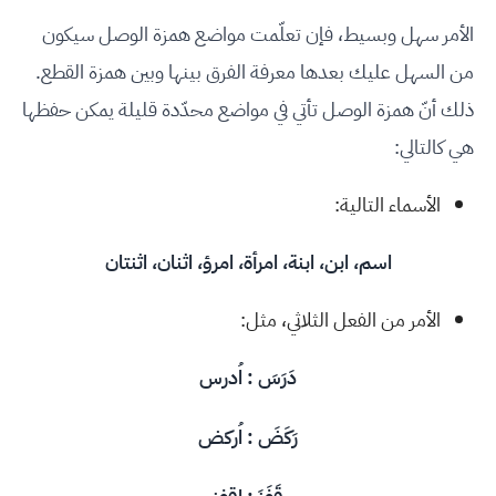
الأمر سهل وبسيط، فإن تعلّمت مواضع همزة الوصل سيكون
من السهل عليك بعدها معرفة الفرق بينها وبين همزة القطع.
ذلك أنّ همزة الوصل تأتي في مواضع محدّدة قليلة يمكن حفظها
هي كالتالي:
الأسماء التالية:
اسم، ابن، ابنة، امرأة، امرؤ، اثنان، اثنتان
الأمر من الفعل الثلاثي، مثل:
دَرَسَ : اُدرس
رَكَضَ : اُركض