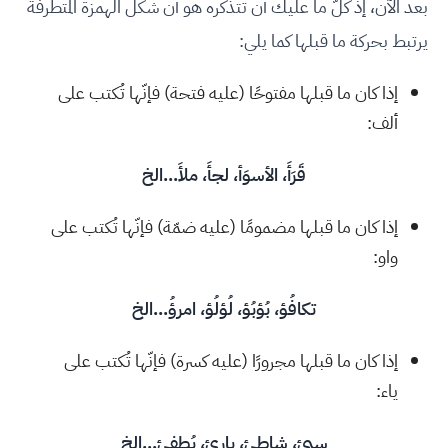
بعد الآن، إذ كلّ ما عليك أن تتذكّره هو أن شكل الهمزة المتطرفة
يرتبط بحركة ما قبلها كما يلي:
إذا كان ما قبلها مفتوحًا (عليه فتحة) فإنّها تُكتب على
ألف:
قَرَأَ، الأسوَأ، لجأَ، ملأَ...الخ
إذا كان ما قبلها مضمومًا (عليه ضمّة) فإنّها تُكتب على
واو:
تكافُؤ، بُؤبُؤ، لُؤلُؤ، امرؤُ...الخ
إذا كان ما قبلها مجرورًا (عليه كسرة) فإنّها تُكتب على
ياء:
سيئ، شاطئ، بارئ، يُطفئ...الخ