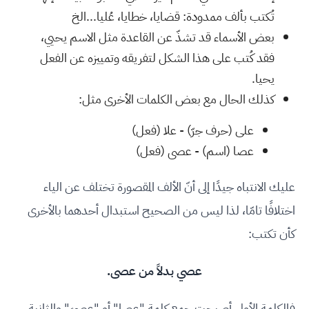
تُكتب بألف ممدودة: قضايا، خطايا، عُليا...الخ
بعض الأسماء قد تشذّ عن القاعدة مثل الاسم يحيي،
فقد كُتب على هذا الشكل لتفريقه وتمييزه عن الفعل
يحيا.
كذلك الحال مع بعض الكلمات الأخرى مثل:
على (حرف جرّ) - علا (فعل)
عصا (اسم) - عصى (فعل)
عليك الانتباه جيدًا إلى أنّ الألف المقصورة تختلف عن الياء
اختلافًا تامّا، لذا ليس من الصحيح استبدال أحدهما بالأخرى
كأن تكتب:
عصي بدلاً من عصى.
فالكلمة الأولى أصبحت جمع كلمة "عصا" أو "عِصيّ" والثانية