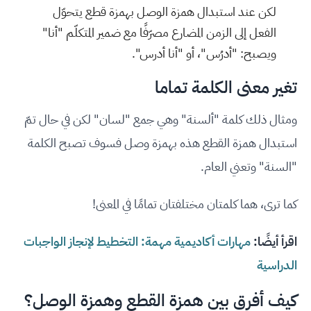
لكن عند استبدال همزة الوصل بهمزة قطع يتحوّل
الفعل إلى الزمن المضارع مصرّفًا مع ضمير المتكلّم "أنا"
ويصبح: "أدرُس"، أو "أنا أدرس".
تغير معنى الكلمة تماما
ومثال ذلك كلمة "ألسنة" وهي جمع "لسان" لكن في حال تمّ
استبدال همزة القطع هذه بهمزة وصل فسوف تصبح الكلمة
"السنة" وتعني العام.
كما ترى، هما كلمتان مختلفتان تمامًا في المعنى!
اقرأ أيضًا:
مهارات أكاديمية مهمة: التخطيط لإنجاز الواجبات
الدراسية
كيف أفرق بين همزة القطع وهمزة الوصل؟