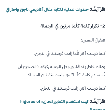
اقرأ أيضًا:
خطوات عملية لكتابة مقال أكاديمي ناجح واحترافي
2- تكرار كلمة كلّما مرتين في الجملة
فيقولُ البعض:
كلّما درست أكثر كلّما زادت فرصتك في النجاح.
وذلك خاطئ تمامًا، ويجعل الجملة ركيكة، فالصحيح أن
تُستخدم كلمة "كلّما" مرّة واحدة فقط في الجملة:
كلّما درست أكثر، زادت فرصتك في النجاح.
اقرأ أيضًا:
كيف استخدم التعابير المجازية Figures of
Speech