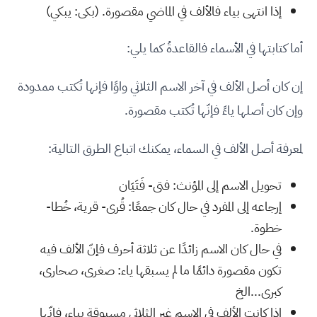
إذا انتهى بياء فالألف في الماضي مقصورة. (بكى: يبكي)
أما كتابتها في الأسماء فالقاعدةُ كما يلي:
إن كان أصل الألف في آخر الاسم الثلاثي واوًا فإنها تُكتب ممدودة
وإن كان أصلها ياءً فإنّها تُكتب مقصورة.
لمعرفة أصل الألف في السماء، يمكنك اتباع الطرق التالية:
تحويل الاسم إلى المؤنث: فتى- فَتَيَان
إرجاعه إلى المفرد في حال كان جمعًا: قُرى- قرية، خُطا-
خطوة.
في حال كان الاسم زائدًا عن ثلاثة أحرف فإنّ الألف فيه
تكون مقصورة دائمًا ما لم يسبقها ياء: صغرى، صحارى،
كبرى...الخ
إذا كانت الألف في الاسم غير الثلاثي مسبوقة بياء، فإنّها