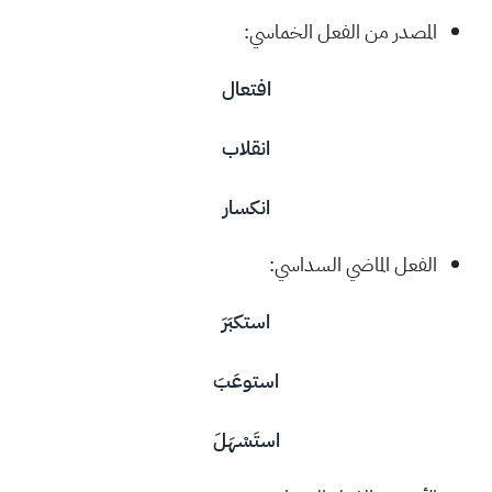
المصدر من الفعل الخماسي:
افتعال
انقلاب
انكسار
الفعل الماضي السداسي:
استكبَرَ
استوعَبَ
استَسْهَلَ