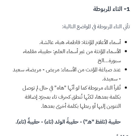
1- التاء المربوطة
تأتي التاء المربوطة في المواضع التالية:
أسماء الأعلام المؤنثة: فاطمة، هبة، عائشة.
الأسماء المؤنثة من غير أسماء العلم: حقيبة، مقلمة،
سبورة...الخ
عند صياغة المؤنث من الأسماء: مريض - مريضة، سعيد
- سعيدة.
تُقرأ التاء مربوطة كما لو أنّها "هاه" في حال لم توصل
بكلمة بعدها، لكنّها تُنطق كحرف تاء بمجرّد إضافة
التنوين إليها أو ربطها بكلمة أخرى بعدها.
حقيبة (تلفظ "هـ") - حقيبةُ الولد (تاء) - حقيبةٌ (تاء).