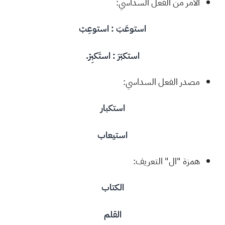
الأمر من الفعل السداسي:
استوعَبَ : استوعِبْ
استكبَرَ : استَكبِرْ.
مصدر الفعل السداسي:
استكبار
استيعاب
همزة "ال" التعريف:
الكتاب
القلم