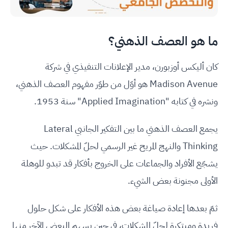
ما هو العصف الذهني؟
كان أليكس أوزبورن، مدير الإعلانات التنفيذي في شركة
Madison Avenue هو أوّل من طوّر مفهوم العصف الذهني،
ونشره في كتابه "Applied Imagination" سنة 1953.
يجمع العصف الذهني ما بين التفكير الجانبي Lateral
Thinking والنهج المريح غير الرسمي لحلّ المشكلات. حيث
يشجّع الأفراد والجماعات على الخروج بأفكار قد تبدو للوهلة
الأولى مجنونة بعض الشيء.
ثمّ بعدها إعادة صياغة بعض هذه الأفكار على شكل حلول
فريدة ومبتكرة لحلّ المشكلات، في حين يسهم البعض الآخر منها