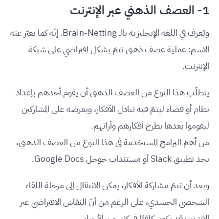
1- العصف الذهني عبر الإنترنت
ويُعرف في اللغة الإنجليزية بالـ Brain-Netting. إنّه كما يعبّر عنه
الاسم: عملية عصف ذهني تتمّ بشكل افتراضي على شبكة
الإنترنت.
يتطلّب هذا النوع من العصف الذهني أن يقوم أحدهم بإعداد
نظام أو فضاء ليتمّ فيه تبادل الأفكار، ويعرضه على المشاركين
ليقوموا بعدها بطرح أفكارهم وآرائهم.
من أهمّ البرامج المستخدمة في هذا النوع من العصف الذهني،
نجد تطبيق Slack أو مستندات جوجل Google Docs.
وبعد أن تتمّ مشاركة الأفكار، يمكن الانتقال إلى مرحلة اللقاء
الشخصي الجسدي، على الرغم من أنّ النقاش الافتراضي عبر
الإنترنت قد يكون كافيًا في كثير من الأحيان.