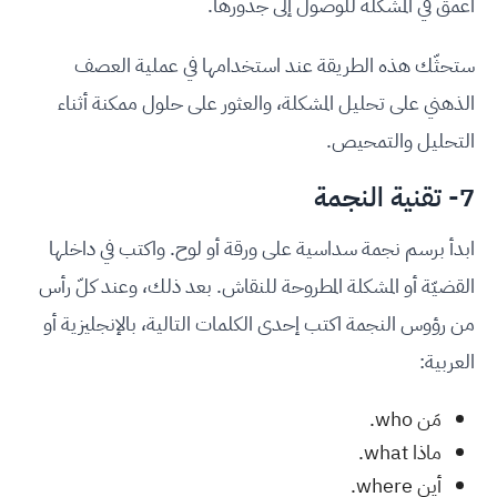
أعمق في المشكلة للوصول إلى جذورها.
ستحثّك هذه الطريقة عند استخدامها في عملية العصف
الذهني على تحليل المشكلة، والعثور على حلول ممكنة أثناء
التحليل والتمحيص.
7- تقنية النجمة
ابدأ برسم نجمة سداسية على ورقة أو لوح. واكتب في داخلها
القضيّة أو المشكلة المطروحة للنقاش. بعد ذلك، وعند كلّ رأس
من رؤوس النجمة اكتب إحدى الكلمات التالية، بالإنجليزية أو
العربية:
مَن who.
ماذا what.
أين where.