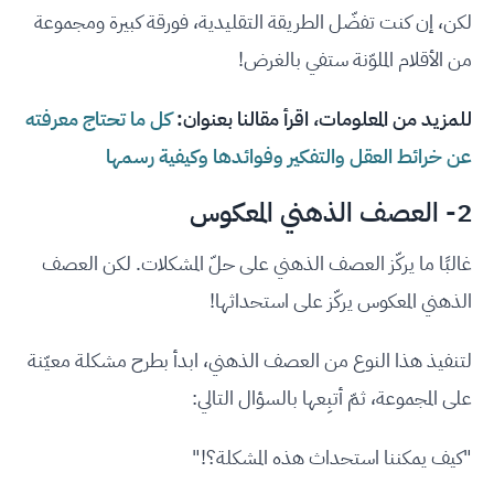
لكن، إن كنت تفضّل الطريقة التقليدية، فورقة كبيرة ومجموعة
من الأقلام الملوّنة ستفي بالغرض!
للمزيد من المعلومات، اقرأ مقالنا بعنوان:
كل ما تحتاج معرفته
عن خرائط العقل والتفكير وفوائدها وكيفية رسمها
2- العصف الذهني المعكوس
غالبًا ما يركّز العصف الذهني على حلّ المشكلات. لكن العصف
الذهني المعكوس يركّز على استحداثها!
لتنفيذ هذا النوع من العصف الذهني، ابدأ بطرح مشكلة معيّنة
على المجموعة، ثمّ أتبِعها بالسؤال التالي:
"كيف يمكننا استحداث هذه المشكلة؟!"