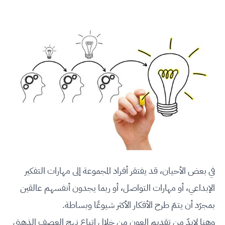
في بعض الأحيان، قد يفتقر أفراد المجموعة إلى مهارات التفكير
الإبداعي، أو مهارات التواصل، أو ربما يجدون أنفسهم عالقين
بمجرّد أن يتمّ طرح الأفكار الأكثر شيوعًا وبساطة.
وهنا لابدّ من تقديم العون من خلال اتباع نهج العصف الذهني