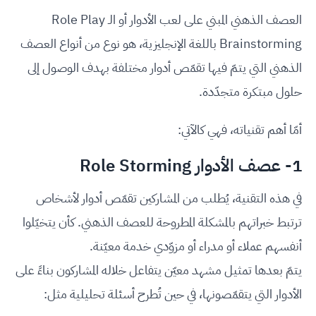
العصف الذهني المبني على لعب الأدوار أو الـ Role Play
Brainstorming باللغة الإنجليزية، هو نوع من أنواع العصف
الذهني التي يتمّ فيها تقمّص أدوار مختلفة بهدف الوصول إلى
حلول مبتكرة متجدّدة.
أمّا أهم تقنياته، فهي كالآتي:
1- عصف الأدوار Role Storming
في هذه التقنية، يُطلب من المشاركين تقمّص أدوار لأشخاص
ترتبط خبراتهم بالمشكلة المطروحة للعصف الذهني. كأن يتخيّلوا
أنفسهم عملاء أو مدراء أو مزوّدي خدمة معيّنة.
يتمّ بعدها تمثيل مشهد معيّن يتفاعل خلاله المشاركون بناءً على
الأدوار التي يتقمّصونها، في حين تُطرح أسئلة تحليلية مثل: