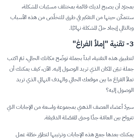
بمجرّد أن يصبح لديك قائمة بمختلف مسبّبات المشكلة،
ستتمكّن حينها من التفكير في طرق للتخلّص من هذه الأسباب
وبالتالي إيجاد حلّ المشكلة نهائيًا.
3- تقنية "إملأ الفراغ"
لتطبيق هذه التقنية، ابدأ بجملة توضّح مكانك الحالي، ثمّ اكتب
جملة تبيّن المكان الذي تريد الوصول إليه. الآن، كيف يمكنك أن
تملأ الفراغ ما بين موقعك الحالي والهدف النهائي الذي تريد
الوصول إليه؟
سيردّ أعضاء العصف الذهني بمجموعة واسعة من الإجابات التي
تترواح بين العامّة جدًا وحتى المفصّلة الدقيقة.
يمكنك بعدها جمع هذه الإجابات وترتيبها لتطوّر خطّة عمل