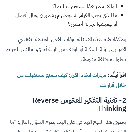
لماذا لا يشعر هذا الشخص بالرضا؟
ما الذي يجب القيام به لجعلهم يشعرون بحال أفضل
أو ليعيشوا تجربة أحسن؟
وهكذا، تقود هذه الأسئلة، وردّات الفعل المختلفة لمتقمّصي
الأدوار إلى رؤية المشكلة أو الموقف من زاوية أخرى، وبالتالي الخروج
بحلول مختلفة متنوعة.
اقرأ أيضًا:
مهارات اتخاذ القرار: كيف تصنع مستقبلك من
خلال قراراتك
2- تقنية التفكير المعكوس Reverse
Thinking
ينطوي هذا النهج الإبداعي على البدء بطرح السؤال التالي: "ما
الذي قد يفعله شخص آخر لو كان مكاني؟"، وبعدها يتخيّل