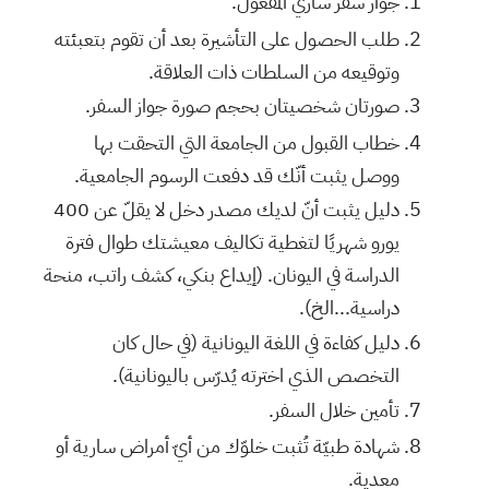
جواز سفر ساري المفعول.
طلب الحصول على التأشيرة بعد أن تقوم بتعبئته
وتوقيعه من السلطات ذات العلاقة.
صورتان شخصيتان بحجم صورة جواز السفر.
خطاب القبول من الجامعة التي التحقت بها
ووصل يثبت أنّك قد دفعت الرسوم الجامعية.
دليل يثبت أنّ لديك مصدر دخل لا يقلّ عن 400
يورو شهريًا لتغطية تكاليف معيشتك طوال فترة
الدراسة في اليونان. (إيداع بنكي، كشف راتب، منحة
دراسية...الخ).
دليل كفاءة في اللغة اليونانية (في حال كان
التخصص الذي اخترته يُدرّس باليونانية).
تأمين خلال السفر.
شهادة طبيّة تُثبت خلوّك من أيّ أمراض سارية أو
معدية.