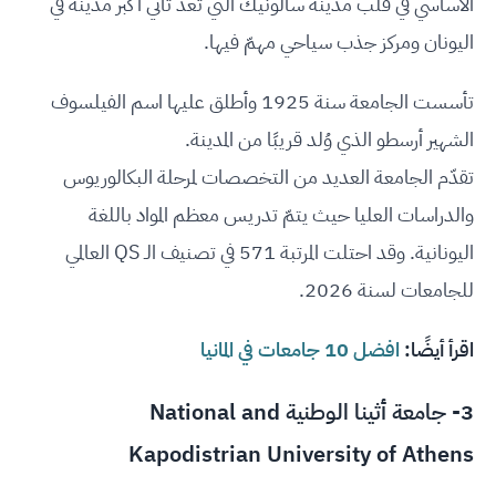
الأساسي في قلب مدينة سالونيك التي تعدّ ثاني أكبر مدينة في
اليونان ومركز جذب سياحي مهمّ فيها.
تأسست الجامعة سنة 1925 وأطلق عليها اسم الفيلسوف
الشهير أرسطو الذي وُلد قريبًا من المدينة.
تقدّم الجامعة العديد من التخصصات لمرحلة البكالوريوس
والدراسات العليا حيث يتمّ تدريس معظم المواد باللغة
اليونانية. وقد احتلت المرتبة 571 في تصنيف الـ QS العالمي
للجامعات لسنة 2026.
اقرأ أيضًا:
افضل 10 جامعات في المانيا
3-
جامعة أثينا الوطنية National and
Kapodistrian University of Athens