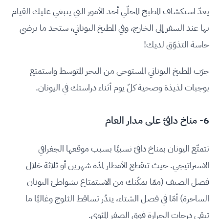
يعدّ استكشاف المطبخ المحلّي أحد الأمور التي ينبغي عليك القيام
بها عند السفر إلى الخارج، وفي المطبخ اليوناني، ستجد ما يرضي
حاسة التذوّق لديك!
جرّب المطبخ اليوناني المستوحى من البحر المتوسط واستمتع
بوجبات لذيذة وصحية كلّ يوم أثناء دراستك في اليونان.
6- مناخ دافئ على مدار العام
تتمتّع اليونان بمناخ دافئ نسبيًا بسبب موقعها الجغرافي
الاستراتيجي. حيث تنقطع الأمطار لمدّة شهرين أو ثلاثة خلال
فصل الصيف (ممّا يمكّنك من الاستمتاع بشواطئ اليونان
الساحرة) أمّا في فصل الشتاء، يندُر تساقط الثلوج وغالبًا ما
تبقى درجات الحرارة فوق الصفر المئوي.