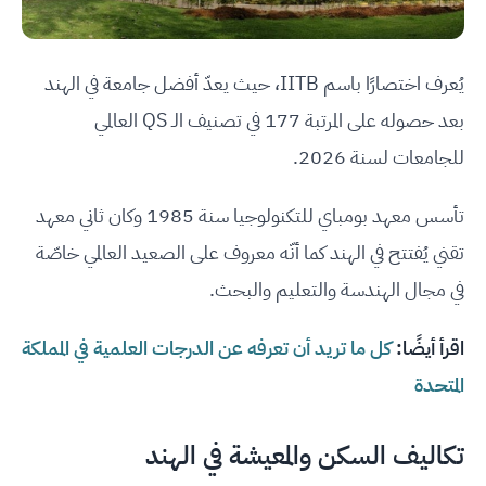
يُعرف اختصارًا باسم IITB، حيث يعدّ أفضل جامعة في الهند
بعد حصوله على المرتبة 177 في تصنيف الـ QS العالمي
للجامعات لسنة 2026.
تأسس معهد بومباي للتكنولوجيا سنة 1985 وكان ثاني معهد
تقني يُفتتح في الهند كما أنّه معروف على الصعيد العالمي خاصّة
في مجال الهندسة والتعليم والبحث.
اقرأ أيضًا:
كل ما تريد أن تعرفه عن الدرجات العلمية في المملكة
المتحدة
تكاليف السكن والمعيشة في الهند