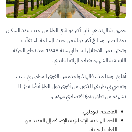
جمهورية الهند هي ثاني أكبر دولة في العالم من حيث عدد السكان
بعد الصين وسابعُ أكبر دولة من حيث المساحة. استقلّت
وتحرّرت من الاحتلال البريطاني سنة 1948 بعد نجاح الحركة
اللاعنفية الشهيرة بقيادة المهاتما غاندي.
أمّا في يومنا هذا، فالهندُ واحدة من القوى العظمى في آسيا،
وتمضي في طريقها لتكون من أقوى دول العالم أيضًا نظرًا لما
تشهده من تطوّر ونموّ اقتصادي مهمّين.
العاصمة: نيودلهي.
اللغة: الهندية، الإنجليزية بالإضافة إلى العديد من
اللغات المحلية.