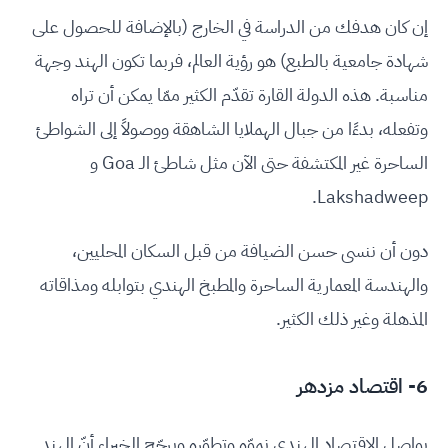
إن كان هدفك من الدراسة في الخارج (بالإضافة للحصول على
شهادة جامعية بالطبع) هو رؤية العالم، فربما تكون الهند وجهة
مناسبة. هذه الدولة القارة تقدّم الكثير ممّا يمكن أن تراه
وتفعله، بدءًا من جبال الهملايا الشاهقة ووصولاً إلى الشواطئ
الساحرة غير المكتشفة حتى الآن مثل شاطئ الـ Goa و
Lakshadweep.
دون أن ننسى حسن الضيافة من قبل السكان المحليين،
والهندسة المعمارية الساحرة والمطبخ الهندي بتوابله ومذاقاته
المذهلة وغير ذلك الكثير.
6- اقتصاد مزدهر
يواصل الاقتصاد الهندي نموّه وتطوّره ويرجّح الخبراء أنّ الهند