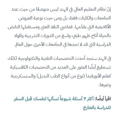
إنّ نظام التعليم العالي في الهند ليس متوسّعًا من حيث عدد
الجامعات والكليات فقط، بل ومن حيث نوعية العروض
الأكاديمية التي يقدّمها. فماضي البلاد الغني ومستقبلها النابض
بالحياة أتاح ظهور طيفٍ واسع من الدورات التدريبية والمواد
الدراسية التي قد لا تجدها في الجامعات الأخرى حول العالم.
في الهند ستجد أحدث التخصصات التقنية والتكنولوجية لكنّك
تستطيع أيضًا العثور على العديد من التخصصات الكلاسيكية
كعلم الأيورفيدا (نوع من أنواع الطب البديل) والسنسكريتية
وغيرها.
اقرأ أيضًا:
أكثر 7 أسئلة شيوعاً تسألها لنفسك قبل السفر
للدراسة بالخارج