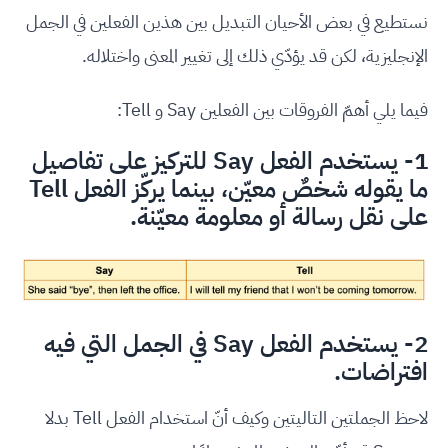
نستطيع في بعض الأحيان التبديل بين هذين الفعلين في الجمل
الإنجليزية، لكن قد يؤدّي ذلك إلى تغيير المعنى واختلاله.
فيما يلي أهمّ الفروقات بين الفعلين Say و Tell:
1- يستخدم الفعل Say للتركيز على تفاصيل
ما يقوله شخصٌ معيّن، بينما يركّز الفعل Tell
على نقل رسالة أو معلومة معيّنة.
2- يستخدم الفعل Say في الجمل التي فيه
افتراضات.
لاحظ الجملتين التاليتين وكيف أنّ استخدام الفعل Tell بدلا