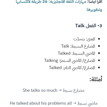
اقرأ أيضًا:
مهارات اللغة الانجليزية: 26 طريقة لاكتسابها
وتطويرها
3- الفعل Talk
المعنى: يتحدّث
المضارع البسيط: Talk
الماضي البسيط: Talked
المضارع/ الماضي المستمرّ: Talking
المضارع/ الماضي التام: Talked
أمثلة:
مضارع بسيط → She talks so much
ماضي بسيط → He talked about his problems all