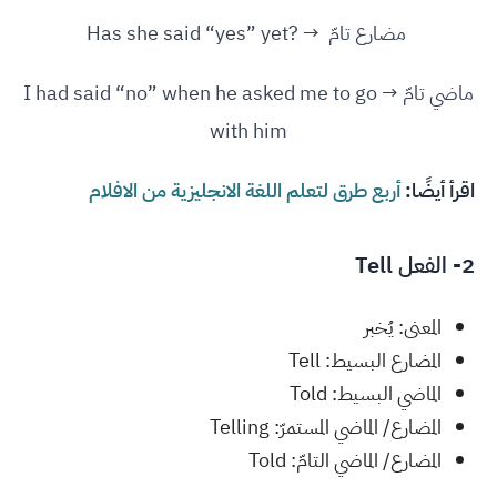
مضارع تامّ → ?Has she said “yes” yet
ماضي تامّ → I had said “no” when he asked me to go
with him
اقرأ أيضًا:
أربع طرق لتعلم اللغة الانجليزية من الافلام
2- الفعل Tell
المعنى: يُخبر
المضارع البسيط: Tell
الماضي البسيط: Told
المضارع/ الماضي المستمرّ: Telling
المضارع/ الماضي التامّ: Told