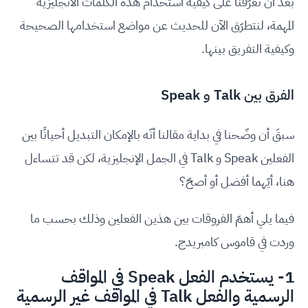
بعد أنّ تعرّفنا على كيفية استخدام هذه الكلمات الانجليزية
المهمة، لنتطرّق الآن للحديث عن مواضع استخدامها الصحيحة
وكيفية التفريق بينها.
الفرق بين Talk و Speak
سبقَ أن وضّحنا في بداية مقالنا أنّه بالإمكان التبديل أحيانًا بين
الفعلين Speak و Talk في الجمل الإنجليزية، لكن قد تتساءل
هنا، أيّهما أفضل أو أصحّ؟
فيما يلي أهمّ الفروقات بين هذين الفعلين وذلك بحسب ما
وردت في قاموس كامبريدج.
1- يستخدم الفعل Speak في المواقف
الرسمية والفعل Talk في المواقف غير الرسمية