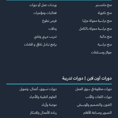
منح ماجستير
ورشات عمل أو دورات
منح دكتوراة
فعاليات ومؤتمرات
منح دراسية ممولة جزئيا
فرص تطوع
منح دراسية ممولة بالكامل
زمالات
منح مالية
تدريب مهني وتقني
منح دراسية
برامج تبادل ثقافي و اقامات
جوائز ومسابقات
دورات أون لاين | دورات تدريبة
دورات مطلوبة في سوق العمل
دورات تسويق، أعمال، وتمويل
دورات اللغات والأدب
العلوم الطبية والأحياء
الفنون والتصميم والموسيقى
موضة وأزياء
التصوير وصناعة الأفلام
ريادة الأعمال والابتكار