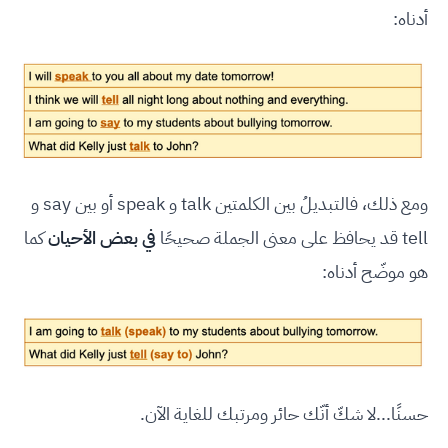
أدناه:
ومع ذلك، فالتبديلُ بين الكلمتين talk و speak أو بين say و
tell قد يحافظ على معنى الجملة صحيحًا
في بعض الأحيان
كما
هو موضّح أدناه:
حسنًا...لا شكّ أنّك حائر ومرتبك للغاية الآن.