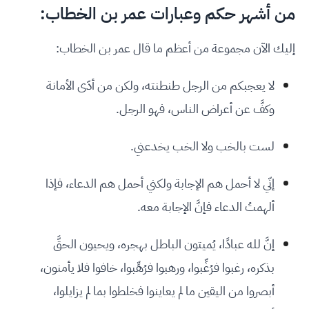
من أشهر حكم وعبارات عمر بن الخطاب:
إليك الآن مجموعة من أعظم ما قال عمر بن الخطاب:
لا يعجبكم من الرجل طنطنته، ولكن من أدّى الأمانة
وكفَّ عن أعراض الناس، فهو الرجل.
لست بالخب ولا الخب يخدعني.
إنّي لا أحمل هم الإجابة ولكني أحمل هم الدعاء، فإذا
ألهمتُ الدعاء فإنَّ الإجابة معه.
إنَّ لله عبادًا، يُميتون الباطل بهجره، ويحيون الحقَّ
بذكره، رغبوا فرُغِّبوا، ورهبوا فرُهِّبوا، خافوا فلا يأمنون،
أبصروا من اليقين ما لم يعاينوا فخلطوا بما لم يزايلوا،