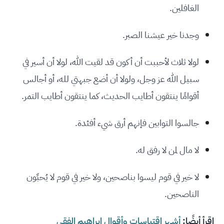
الغافلين.
وجدنا خير عيشنا الصبر.
لولا ثلاث لأحببت أن أكون قد لقيت الله، لولا أن أسير في
سبيل الله عز وجل، ولولا أن أضع جبهتي لله، أو أجالس
أقوامًا ينتقون أطايب الحديث، كما ينتقون أطايب التمر.
جالسوا التوابين فإنهم أرق شيء أفئدة.
لا مال لمن لا رفق له.
لا خير في قوم ليسوا بناصحين، ولا خير في قوم لا يُحبِّون
الناصحين.
اقرأ أيضًا:
أشهر اقتباسات وأقوال إبراهيم الفقي