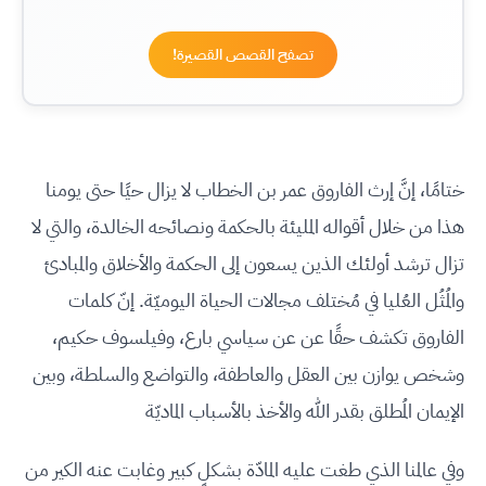
تصفح القصص القصيرة!
ختامًا، إنَّ إرث الفاروق عمر بن الخطاب لا يزال حيًا حتى يومنا
هذا من خلال أقواله المليئة بالحكمة ونصائحه الخالدة، والتي لا
تزال ترشد أولئك الذين يسعون إلى الحكمة والأخلاق والمبادئ
والمُثُل العُليا في مُختلف مجالات الحياة اليوميّة. إنّ كلمات
الفاروق تكشف حقًا عن عن سياسي بارع، وفيلسوف حكيم،
وشخص يوازن بين العقل والعاطفة، والتواضع والسلطة، وبين
الإيمان المُطلق بقدر الله والأخذ بالأسباب الماديّة
وفي عالمنا الذي طغت عليه المادّة بشكلٍ كبير وغابت عنه الكير من