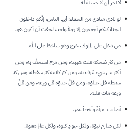
لا أجر لمن لا حسنة له.
لو نادى منادي من السماء: أيها الناس، إنَّكم داخلون
الجنة كلكم أجمعون إلا رجلاً واحد، لخفت أن أكون هو.
من دخل على الملوك، خرج وهو ساخطٌ على الله.
من كثر ضحكه قلت هيبته، ومن مزح استخفَّ به، ومن
أكثر من شيء عُرف به، ومن كثر كلامه كثر سقطه، ومن كثر
سقطه قل حياؤه، ومن قلَّ حياؤه قل ورعه، ومن قلَّ
ورعه مات قلبه.
أصابت امرأةٌ وأخطأ عمر.
لكل صارم نبوّة، ولكل جوادٍ كبوة، ولكل عالم هفوة.