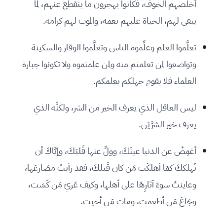
أخلصهم الخوف، فكانوا يهجرون ما ينقطع عنهم، لما
يبقى لهم، الحياة عليهم نعمة، والموت لهم كرامة.
تعلَّموا العلم وعلِّموه الناس وتعلَّموا الوقار والسكينة
وتواضعوا لمن تعلمتم منه ولمن علمتموه ولا تكونوا جبارة
العلماء فلا يقوم جهلكم بعلمكم.
ليس العاقل الذي يعرف الخير من الشر، ولكنَّه الذي
يعرف خير الشرَّيْن.
أغمِضْ عن الدنيا عينَكَ، وولِّ عنها قَلبَكَ، وإيَّاكَ أن
تُهلككَ كمَا أهلكَت مَن كان قَبلكَ، فقد رأيتُ مصَارعَها،
وعاينتُ سوءَ آثارِهَا على أهلها، وكيف عَريَ مَن كَسَت،
وجَاعَ مَن أطعمت، ومات مَن أحيت.