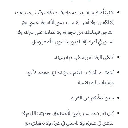
لا تتكلَّم فيما لا يعنيك، واعرف عدوّك، وأحذر صديقك
إلا الأمين، ولا أمين إلا من يخشى الله، ولا تمشي مع
الفاجر، فيعلمك من فجوره، ولا تطلعه على سرك، ولا
تشاور في أمرك إلا الذين يخشون الله عز وجل.
أشقى الولاة من شقيت به رعيته.
أخوف ما أخاف عليكم: شحٌ مُطاع، وهوى مُتَّبع،
وإعجاب المرء بنفسه.
خذوا حظَّكم من العُزلة.
كان آخر دعاء عمر رضي الله عنه في خطبته: اللهم لا
تدعني في غمرة، ولا تأخذني في غرة، ولا تجعلني مع