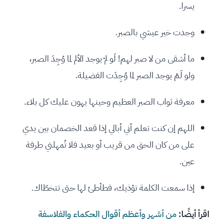
يسرا.
وجدت خير عيشي بالصبر.
ما أشقى من لا صبر لهم! لَو لمْ يوجد الألم لما وُجِدَ الصبر،
ولو لَمْ يوجد الصبر لما وُجِدَت الفضيلة.
معرفة ثواب الصبر العظيم وحينها يهون عليك كل بلاء.
اللهم إن كنت تعلم أني أبالي إذا قعد الخصمان بين يدي
على من كان الحق من قريب أو بعيد فلا تُمهلني طرفة
عين.
إذا سمعت الكلمة تؤذيك، فطأطئ لها حتى تتخطّاك.
اقرأ أيضًا:
من أشهر وأعظم أقوال الحكماء والفلاسفة