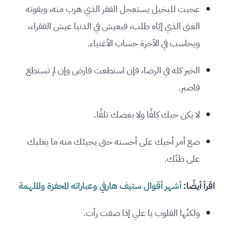
عجبت للبخيل يستعجل الفقر الذي هرب منه، ويفوته
الغنى الذي إيّاه طلب، فيعيش في الدنيا عيش الفقراء،
ويحاسب في الآخرة حساب الأغنياء.
الخير كله في الرضا، فإن استطعت فارض وإن لم تستطع
فاصبر.
لا يكن حبك كلفًا ولا بغضك تلفًا.
ضع أمر أخيك على أحسنه حتى يجيئك منه ما يغلبك
على ظنّك.
اقرأ أيضًا:
أشهر أقوال ستيف هارفي وعباراته المحفزة والملهمة
ولكنّها القلوب يا علي إذا صفت رأت.