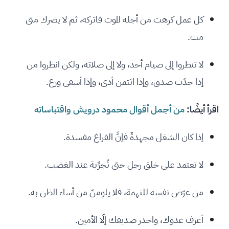
كل عمل كرهت من أجله الموت فاتركه، ثم لا يضرك متى
مت.
لا تنظروا إلى صيام أحد، ولا إلى صلاته، ولكن انظروا من
إذا حدّث صدق، وإذا ائتمن أدى، وإذا أشفى ورع.
اقرأ أيضًا:
من أجمل أقوال محمود درويش واقتباساته
إذا كان الشغل مجهدةٌ فإنَّ الفراغ مفسدة.
لا تعتمد على خلق رجل حتى تُجرِّبة عند الغضب.
من عرّض نفسه للتهمة، فلا يلومنّ من أساء الظن به.
أعرف عدوك، واحذر صديقك إلّا الأمين.