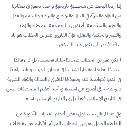
إذا أردنا البحث عن شخصيّةٍ تاريخيّةٍ واحدة تجمع في صفاتها
بين القوّة والجرأة في الحق والتواضع والنزاهة والرحمة والعدل
والحزم والشدّة مع المُعتدين والرحمة مع الضعفاء والزهد
والصبر والحكمة والعقل، فإنّ الفاروق عمر بن الخطّاب هو بلا
شكّ الأجدر بأن يكون هذا الشخص.
لم يكن عمر بن الخطاب صحابيًا جليلًا فحسب، بل كان قائدًا
سياسيًا عظيمًا، ومُحاربًا شديدًا في ميدان الحرب، وعابدًا زاهدًا
في الدنيا مُتواضعًا لله، ونموذجًا للتقوى والعدالة والقوّة المشوبة
بالرحمة، حتى أصبح عن استحقاق أحد أعظم الشخصيّات ليس
في التاريخ الإسلامي فقط بل في التاريخ الإنساني بأسره.
وفي هذا المقال، سنتناول بعض أعظم العبارات المأخوذة من
الخليفة العادل عمر بن الخطاب، التي تُبرِز أفكاره حول مُختلف