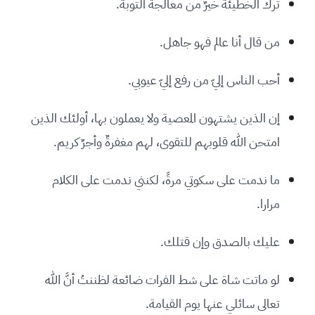
ترك الخطيئة خيرٌ من معالجة التوبة.
من قال أنا عالم فهو جاهل.
أحب الناس إليّ من رفع إليّ عيوبي.
إن الذين يشتهون المعصية ولا يعملون بها، أولئك الذين
امتحن الله قلوبهم للتقوى، لهم مغفرةٌ وأجرٌ كريم.
ما ندمت على سكوتي مرةً، لكنني ندمت على الكلام
مرارا.
عليك بالصدق وإن قتلك.
لو ماتت شاة على شط الفرات ضائعة لظننتُ أنَّ الله
تعالى سائلي عنها يوم القيامة.