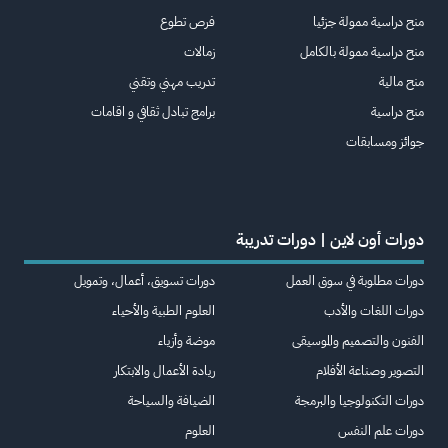
منح دراسية ممولة جزئيا
فرص تطوع
منح دراسية ممولة بالكامل
زمالات
منح مالية
تدريب مهني وتقني
منح دراسية
برامج تبادل ثقافي و اقامات
جوائز ومسابقات
دورات أون لاين | دورات تدريبة
دورات مطلوبة في سوق العمل
دورات تسويق، أعمال، وتمويل
دورات اللغات والأدب
العلوم الطبية والأحياء
الفنون والتصميم والموسيقى
موضة وأزياء
التصوير وصناعة الأفلام
ريادة الأعمال والابتكار
دورات التكنولوجيا والبرمجة
الضيافة والسياحة
دورات علم النفس
العلوم