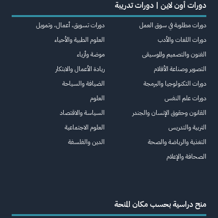
دورات أون لاين | دورات تدريبة
دورات مطلوبة في سوق العمل
دورات تسويق، أعمال، وتمويل
دورات اللغات والأدب
العلوم الطبية والأحياء
الفنون والتصميم والموسيقى
موضة وأزياء
التصوير وصناعة الأفلام
ريادة الأعمال والابتكار
دورات التكنولوجيا والبرمجة
الضيافة والسياحة
دورات علم النفس
العلوم
القانون وحقوق الإنسان والجندر
السياسة والاقتصاد
التربية والتدريس
العلوم الاجتماعية
التغذية والرياضة والصحة
الدين والفلسفة
الصحافة والإعلام
منح دراسية بحسب مكان المنحة