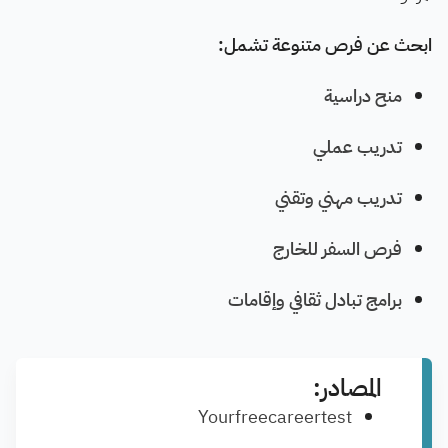
ابحث عن فرص متنوعة تشمل:
منح دراسية
تدريب عملي
تدريب مهني وتقني
فرص السفر للخارج
برامج تبادل ثقافي وإقامات
المصادر:
Yourfreecareertest