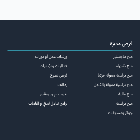
فرص مميزة
منح ماجستير
ورشات عمل أو دورات
منح دكتوراة
فعاليات ومؤتمرات
منح دراسية ممولة جزئيا
فرص تطوع
منح دراسية ممولة بالكامل
زمالات
منح مالية
تدريب مهني وتقني
منح دراسية
برامج تبادل ثقافي و اقامات
جوائز ومسابقات