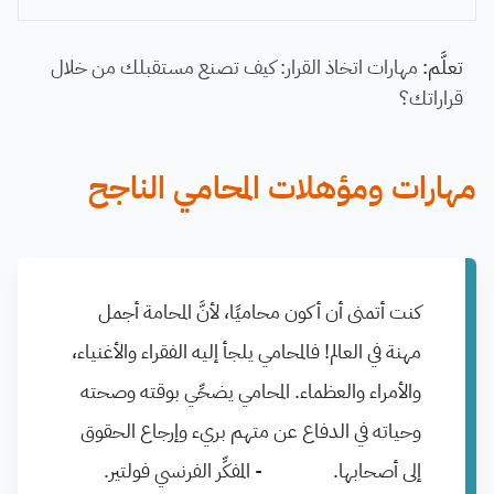
تعلَّم:
مهارات اتخاذ القرار: كيف تصنع مستقبلك من خلال
قراراتك؟
مهارات ومؤهلات المحامي الناجح
كنت أتمنى أن أكون محاميًا، لأنَّ المحامة أجمل
مهنة في العالم! فالمحامي يلجأ إليه الفقراء والأغنياء،
والأمراء والعظماء. المحامي يضحِّي بوقته وصحته
وحياته في الدفاع عن متهم بريء وإرجاع الحقوق
إلى أصحابها. - المفكِّر الفرنسي فولتير.