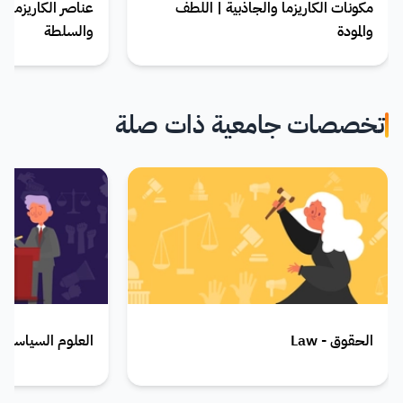
مكونات الكاريزما والجاذبية | اللطف
عناصر الكاريزما وا
والمودة
والسلطة
تخصصات جامعية ذات صلة
الحقوق - Law
العلوم السياسية - itical Science