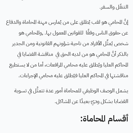
التنقّل والسفر.
إنَّ المحامي هو لقب يُطلق على من يُمارس مهنة المحاماة والدفاع
عن حقوق الناس وفقًا للقوانين المعمول بها. ,والمحامي هو
شخص يُمثِّل الأفراد من ناحية شؤونهم القانونية ومن الجدير
بالذكر أنَّ المحامي هو من لديه الحق في مناقشة القضايا في
المحاكم العليا ويُطلق عليه محامي المرافعات، أما من لا يستطيع
مناقشتها في المحاكم العليا فيُطلق عليه محامي الإجراءات.
يشمل الوصف الوظيفي للمحاماة أمور عدة تتمثَّل في تسوية
القضابا بشكل وديّ بعيدًا عن المشاكل.
أقسام المحاماة: