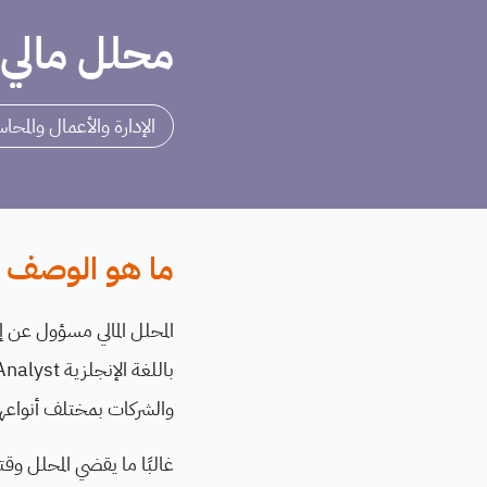
محلل مالي - cial Analyst
الإدارة والأعمال والمحا
ما هو الوصف ال
المحلل المالي مسؤول عن إج
والشركات بمختلف أنواعها
غالبًا ما يقضي المحلل وقت