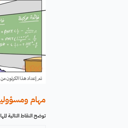
مهام ومسؤوليات 
توضح النقاط التالية المها