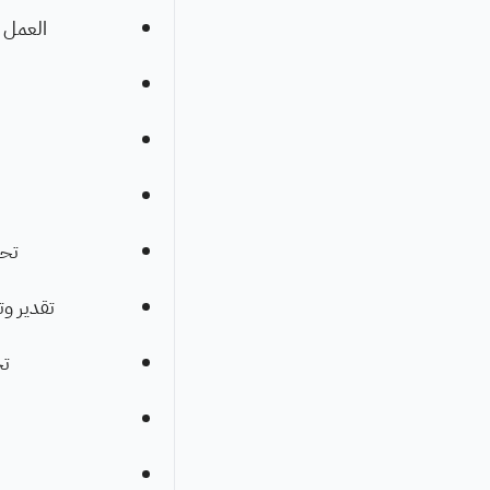
العمل ب
تحل
تقدير وت
تح