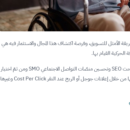
الطريقة الأمثل للتسويق، وفرصة اكتشاف هذا المجال والاستثمار فيه هي
 الحركية القيام بها.
يمكنك معرفة المزيد عن مجال تحسين محرّكات البحث SEO وتحسين منصّات التواصل الاجتماعي SMO ومن ثمّ اختيار
الوسيلة والقناة المناسبة لك والبدء بالربح المادّي منها من خلال إعلانات جوجل أو الربح عند النقر Cost Per Click وغيرها