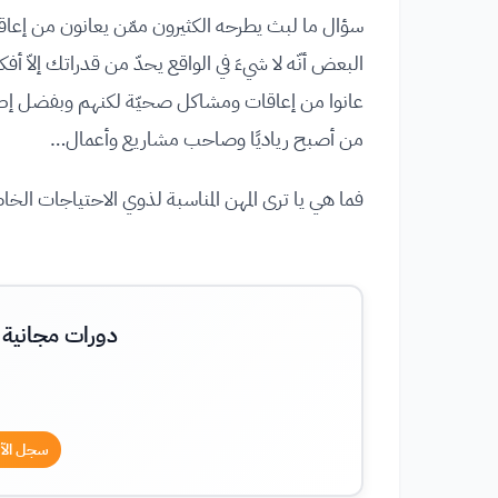
سؤال ما لبث يطرحه الكثيرون ممّن يعانون من إعا
البعض أنّه لا شيءَ في الواقع يحدّ من قدراتك إلاّ أ
عانوا من إعاقات ومشاكل صحيّة لكنهم وبفضل إصرا
من أصبح رياديًا وصاحب مشاريع وأعمال…
فما هي يا ترى المهن المناسبة لذوي الاحتياجات الخ
دورات مجانية 
سجل الآن