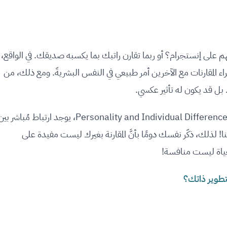
على إنستجرام؟ أو ربما تقارن راتبك بما يكسبه صديقك. في الواقع،
إجراء المقارنات مع الآخرين أمر طبيعي في النفس البشريةّ. ومع ذلك، من
 بل قد يكون له تأثير عكسي.
أجريت عام 2026 ونُشرت في مجلة Personality and Individual Differences، يوجد ارتباط مُباشر ب
! لذلك، ذكّر نفسك دومًا بأنَّ المقارنة بغيرك ليست مفيدة على
ياة ليست منافسة!
طوير ذاتك؟