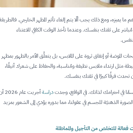
م ما يميزه، ومع ذلك يجب ألّا يتم إلغاء تأثير المظهر الخارجي. فالطريقة
ير مُباشر على ثقتك بنفسك. وعندما تأخذ الوقت الكافي للاعتناء
لنفس.
حات الموضة أو إنفاق ثروة على الملابس، بل يتعلَّق الأمر بالظهور بمظهر
ة مثل ارتداء ملابس نظيفة ومُناسبة، والحفاظ على شعرك أنيقًا،
 تحدث فرقًا كبيرًا في ثقتك بنفسك.
حاسمًا في احترامك لذاتك. في الواقع، وجدت
دراسة
أجريت عام 2026
ورة الذهنيّة للجسم في عقولنا، مما بدوره يؤدي إلى الشعور بمزيد