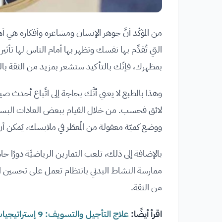
من المؤكّد أنَّ جوهر الإنسان ومشاعره وأفكاره هي أه
التي تُقدِّم بها نفسك وتظهر بها أمام الناس لها تأث
بمظهرك، فإنّك بالتأكيد ستشعر بمزيد من الثقة با
وهذا بالطبع لا يعني أنَّك بحاجة إلى اتِّباع أحدث صي
لائق فحسب. من خلال القيام ببعض العادات البسيط
ووضع كميّة معقولة من المُعطّر في ملابسك، يُمكن أن
بالإضافة إلى ذلك، تلعب التمارين الرياضيَّة دورًا 
ممارسة النشاط البدني بانتظام تعمل على تحسين الص
من الثقة.
اقرأ أيضًا:
علاج التأجيل والتسويف: 9 إستراتيجيات فعالة للتخلص من التأجيل والمماطلة