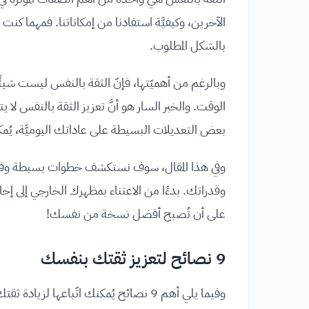
الآخرين، وكيفيَّة استفادنا من إمكاناتنا. فمهما كنت 
بالشكل المطلوب.
وبالرغم من أهميّتها، فإنّ الثقة بالنفس ليست شيئ
الوقت. والخبر السار هو أنَّ تعزيز الثقة بالنفس لا يت
بعض التعديلات البسيطة على عاداتك اليوميَّة، يُ
وفي هذا المقال، سوف نستكشف خطوات بسيطة وفعَّ
وقدراتك. بدءًا من الاعتناء بمظهرك الخارجي إلى
على أن تُصبح أفضل نسخة من نفسك!
9 نصائح لتعزيز ثقتك بنفسك
وفيما يلي أهم 9 نصائح يُمكنك اتّباعها لزيادة ثقتك بنفسك وتحسين صورتك الذاتيّة مع الوقت: