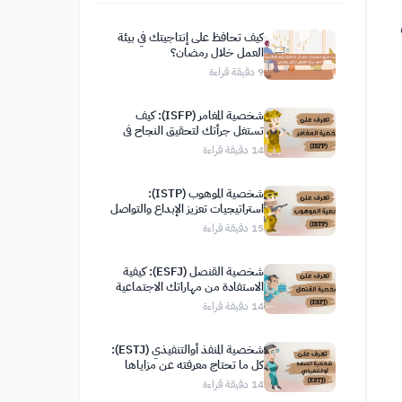
كيف تحافظ على إنتاجيتك في بيئة
العمل خلال رمضان؟
9
دقيقة قراءة
شخصية المغامر (ISFP): كيف
تستغل جرأتك لتحقيق النجاح في
حياتك
14
دقيقة قراءة
شخصية الموهوب (ISTP):
استراتيجيات تعزيز الإبداع والتواصل
الفعّال
15
دقيقة قراءة
شخصية القنصل (ESFJ): كيفية
الاستفادة من مهاراتك الاجتماعية
لتحقيق نتائج إيجابية
14
دقيقة قراءة
شخصية المنفذ أوالتنفيذي (ESTJ):
كل ما تحتاج معرفته عن مزاياها
وعيوبها وصفاتها
14
دقيقة قراءة