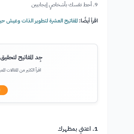
9. أحط نفسك بأشخاصٍ إيجابيين
اقرأ أيضًا:
المفاتيح العشرة لتطوير الذات وعيش ح
جِد المفاتيح لتحق
اقرأ الكثير من المقالات ال
ت
1. اعتني بمظهرك