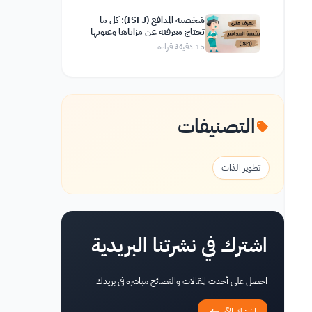
شخصية المدافع (ISFJ): كل ما
تحتاج معرفته عن مزاياها وعيوبها
وصفاتها
15
دقيقة قراءة
التصنيفات
تطوير الذات
اشترك في نشرتنا البريدية
احصل على أحدث المقالات والنصائح مباشرة في بريدك
اشترك الآن