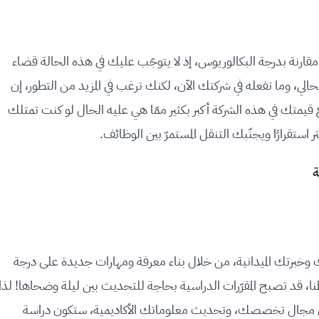
ارنة بدرجة البكالوريوس، إذ لا يتوجّب عليك في هذه الحالة قضاء
لي، وما تفعله في شركتك الآن، لكنك ترغب في المزيد من التطور، إن
قيمتك في هذه الشركة أكبر بكثير ممّا هي عليه الحال لو كنت تمتلك
تقرارًا ويجنّبك التنقل المستمرّ بين الوظائف.
 وخبرتك الميدانية، من خلال بناء معرفة ومهارات جديدة على درجة
نا، قد تصبح المقرّرات الدراسية بحاجة للتحديث بين ليلة وضحاها! لذا
ور في مجال تخصصك، وتحديث معلوماتك الأكاديمية، ستكون دراسة