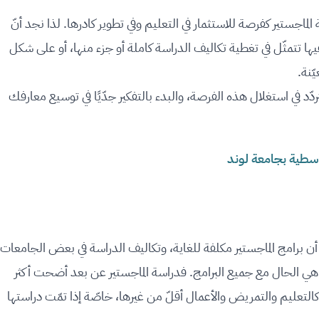
ماجستير كفرصة للاستثمار في التعليم وفي تطوير كادرها. لذا نجد أنّ
يها تتمثّل في تغطية تكاليف الدراسة كاملة أو جزء منها، أو على شكل
ّنة.
ّد في استغلال هذه الفرصة، والبدء بالتفكير جدّيًا في توسيع معارفك
وسطية بجامعة لوند
أن برامج الماجستير مكلفة للغاية، وتكاليف الدراسة في بعض الجامعات
ي الحال مع جميع البرامج. فدراسة الماجستير عن بعد أضحت أكثر
لتعليم والتمريض والأعمال أقلّ من غيرها، خاصّة إذا تمّت دراستها