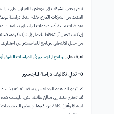
تنظر بعض الشركات إلى موظفيها المقبلين على دراسة ال
العديد من الشركات الكبرى تقدّم منحًا دراسية لموظف
تعويضات مالية أو خصومات للالتحاق بجامعات معي
إن كنت تعمل أو تخطّط للعمل في شركة كهذه، فلا تترد
من خلال الالتحاق ببرنامج للماجستير من اختيارك.
تعرف على
برنامج الماجستير في الدراسات الشرق أ
8- تدني تكاليف دراسة الماجستير
قد تبدو لك هذه الجملة غريبة. فما تعرفه بلا شكّ 
قد تحتاج منك إلى مبالغ طائلة. لكن...ليست هذه ه
انتشارًا وأقلّ تكلفة من غيرها. وبعض التخصصات كا