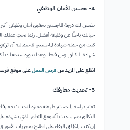
4- تحسين الأمان الوظيفي
تضمن لك درجة الماجستير تحقيق أمان وظيفي أكبر مق
حياتك باحثًا عن وظيفة أفضل. ربّما تحبّ عملك الحا
كنت من حملة شهادة الماجستير، فاحتمالية أن ترتفع 
شهادة البكالوريوس فقط. وهذا بدوره سيجعلك أكثر اس
اطّلع على المزيد من
فرص العمل
على موقع فرصة
5- تحديث معارفك
تعتبر دراسة الماجستير طريقة مميزة لتحديث معارفك
البكالوريوس. حيث أنّه ومع التطور الذي يشهده عالم
إن كنت راغبًا في البقاء على اطلاع بمجريات الأم