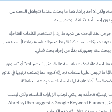
ائعة، ولكن لا أحد يراها. هذا ما يحدث عندما تتجاهل البحث عن
ٍ دون إخبار أحد بكيفيَّة الوصول إليه.
ي جوجل عند البحث عن شيء ما. إذا لم تستخدم الكلمات المفتاحيَّة
تعرف محركات البحث كيفيَّة ربط محتواك باستعلامات المُستخدمين.
تاحية عامَّة وذات تنافسية عالية، مثل "تيشيرتات" أو "تسويق
لبًا ما تهيمن عليها علامات تجاريَّة كبيرة، مما يُصعّب ترتيبها في نتائج
ِصة جدًا أو لا علاقة لها باحتياجات جمهورهم الحقيقيَّة.
 رئيسيَّة مُحدَّدة بما يكفي لجذب الزيارات المناسبة، ولكن ليست
غامضة لدرجة أن لا أحد يبحث عنها. يمكن لأدوات مثل Google Keyword Planner و Ubersuggest وAhrefs
وتحديد ومدى تنافسيَّة هذه الكلمات.