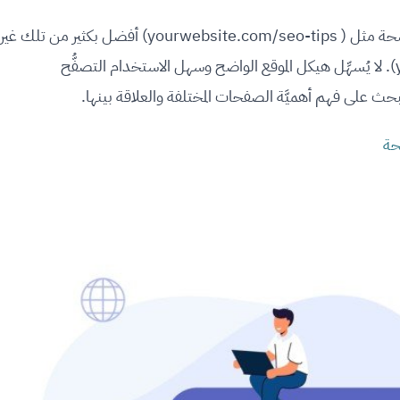
لا تنسَ أيضًا بنية عنوان URL، فعناوين URL الواضحة مثل ( yourwebsite.com/seo-tips) أفضل بكثير من تلك غير
المُرتَّبة مثل (yourwebsite.com/page?id=123). لا يُسهِّل هيكل الموقع الواضح وسهل الاستخدام التصفُّح
 على فهم أهميَّة الصفحات المختلفة والعلاقة بينها.