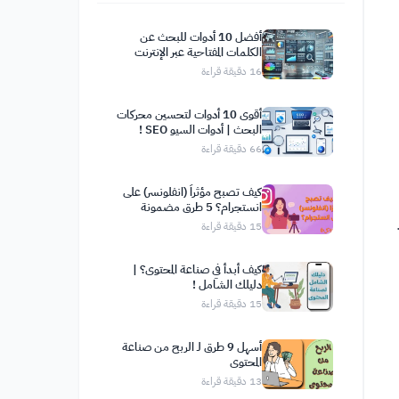
أفضل 10 أدوات للبحث عن
الكلمات المفتاحية عبر الإنترنت
16
دقيقة قراءة
أقوى 10 أدوات لتحسين محركات
البحث | أدوات السيو SEO !
66
دقيقة قراءة
كيف تصبح مؤثراً (انفلونسر) على
انستجرام؟ 5 طرق مضمونة
15
دقيقة قراءة
كيف أبدأ في صناعة المحتوى؟ |
دليلك الشامل !
15
دقيقة قراءة
أسهل 9 طرق لـ الربح من صناعة
المحتوى
13
دقيقة قراءة