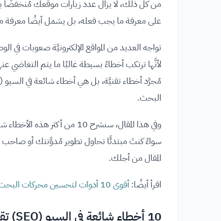
من كل ذلك، لا يزال عدد زيارات موقعك مُنخفضًا بشك
على معرفة ما يجب فعله، بل يشمل أيضًا معرفة ما 
تواجه العديد من المواقع الإلكترونيَّة صعوبات في 
لأنَّها ترتكب أخطاءً بسيطة غالبًا ما يتم التغاضي عن
البحث.
وفي هذا المقال، سنشرح 10 من أكث
سواءً كنتَ مبتدئًا تحاول تطوير مُدوَّنتك أو صاحب
المقال من أجلك.
اقرأ أيضًا:
أقوى 10 أدوات لتحسين محركات البحث | أدوات السيو SEO !
10 أخطاء شائعة في السيو (SEO) تقتل ترتيب موقعك