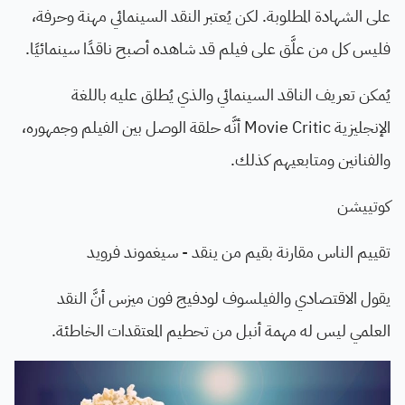
على الشهادة المطلوبة. لكن يُعتبر النقد السينمائي مهنة وحرفة،
فليس كل من علَّق على فيلم قد شاهده أصبح ناقدًا سينمائيًا.
يُمكن تعريف الناقد السينمائي والذي يُطلق عليه باللغة
الإنجليزية Movie Critic أنَّه حلقة الوصل بين الفيلم وجمهوره،
والفنانين ومتابعيهم كذلك.
كوتييشن
تقييم الناس مقارنة بقيم من ينقد - سيغموند فرويد
يقول الاقتصادي والفيلسوف لودفيج فون ميزس أنَّ النقد
العلمي ليس له مهمة أنبل من تحطيم المعتقدات الخاطئة.