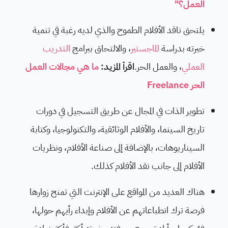
العمل؟"
يلتحق ناقد الأفلام الطموح والذي لديه رغبة في تنمية
خبرته بدراسة
الماجستير
، والالتحاق ببرامج
التدريب
العملي
، والعمل الحر.
اقرأ المزيد:
ما هي مجالات العمل
الحر Freelance
تطوير الذات في المجال عن طريق التسجيل في دورات
تاريخ السينما، والأفلام الوثائقية، والتكنولوجيا، وكتابة
السيناريوهات، بالإضافة إلى صناعة الأفلام، ونظريات
الأفلام إلى جانب نقد الأفلام كذلك.
هناك العديد من المواقع على الإنترنت التي تمنح زوارها
فرصة ترك انطباعاتهم عن الأفلام وإبداء رأيهم حولها،