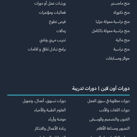
منح ماجستير
ورشات عمل أو دورات
منح دكتوراة
فعاليات ومؤتمرات
منح دراسية ممولة جزئيا
فرص تطوع
منح دراسية ممولة بالكامل
زمالات
منح مالية
تدريب مهني وتقني
منح دراسية
برامج تبادل ثقافي و اقامات
جوائز ومسابقات
دورات أون لاين | دورات تدريبة
دورات مطلوبة في سوق العمل
دورات تسويق، أعمال، وتمويل
دورات اللغات والأدب
العلوم الطبية والأحياء
الفنون والتصميم والموسيقى
موضة وأزياء
التصوير وصناعة الأفلام
ريادة الأعمال والابتكار