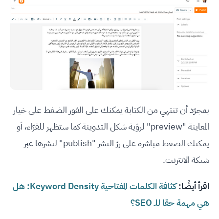
بمجرّد أن تنتهي من الكتابة يمكنك على الفور الضغط على خيار
المعاينة "preview" لرؤية شكل التدوينة كما ستظهر للقرّاء، أو
يمكنك الضغط مباشرة على زرّ النشر "publish" لنشرها عبر
شبكة الانترنت.
اقرأ أيضًا:
كثافة الكلمات المفتاحية Keyword Density: هل
هي مهمة حقا للـ SEO؟