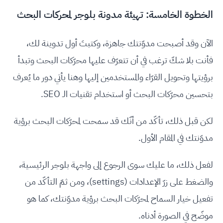
الخطوة الخامسة: تهيئة مدونة بلوجر لمحركات البحث
الآن وقد أصبحت مدوّنتك جاهزة، وكتبتَ أول تدوينة لك،
فأنت بلا شكّ ترغب في أن تتعرّف عليها محرّكات البحث وتبدأ
برؤيتها وتحويل القرّاء والمستخدمين إليها وهنا يأتي دور ما يُعرف
بتحسين محرّكات البحث أو استخدام تقنيات الـ SEO.
لكن قبل ذلك، تأكّد من أنّك قد سمحت لمحرّكات البحث برؤية
مدوّنتك في المقام الأول.
لفعل ذلك، ما عليك سوى الرجوع إلى واجهة بلوجر الرئيسية،
والضغط على زرّ الإعدادات (settings)، ومن ثمّ التأكّد من
تفعيل خيار السماح لمحرّكات البحث برؤية مدوّنتك، كما هو
موضّح في الصورة أدناه.