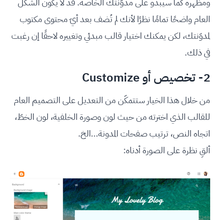
ومظهره كما سيبدو على مدوّنتك الخاصة. قد لا يكون الشكل
العام واضحًا تمامًا نظرًا لأنك لم تُضف بعد أيّ محتوى مكتوب
لمدوّنتك، لكن يمكنك اختيار قالب مبدئي وتغييره لاحقًا إن رغبت
في ذلك.
2- تخصيص أو Customize
من خلال هذا الخيار ستتمكّن من التعديل على التصميم العام
للقالب الذي اخترته من حيث لون وصورة الخلفية، لون الخطّ،
اتجاه النص، ترتيب صفحات المدونة...الخ.
ألقِ نظرة على الصورة أدناه: