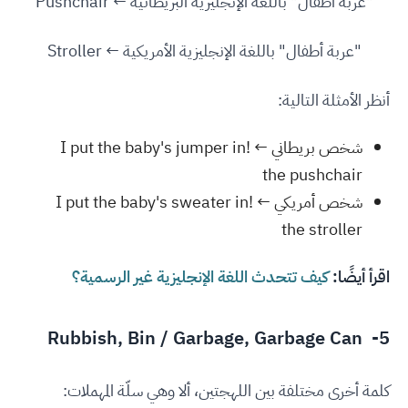
"عربة أطفال" باللغة الإنجليزية البريطانية ← Pushchair
"عربة أطفال" باللغة الإنجليزية الأمريكية ← Stroller
أنظر الأمثلة التالية:
شخص بريطاني ← !I put the baby's jumper in
the pushchair
شخص أمريكي ← !I put the baby's sweater in
the stroller
اقرأ أيضًا:
كيف تتحدث اللغة الإنجليزية غير الرسمية؟
5- Rubbish, Bin / Garbage, Garbage Can
كلمة أخرى مختلفة بين اللهجتين، ألا وهي سلّة المهملات: