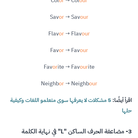
Col
or
→ Col
our
Sav
or
→ Sav
our
Flav
or
→ Flav
our
Fav
or
→ Fav
our
Fav
or
ite → Fav
our
ite
Neighb
or
→ Neighb
our
اقرأ أيضًا:
5 مشكلات لا يعرفها سوى متعلمو اللغات وكيفية
حلها
3- مضاعفة الحرف الساكن "L" في نهاية الكلمة