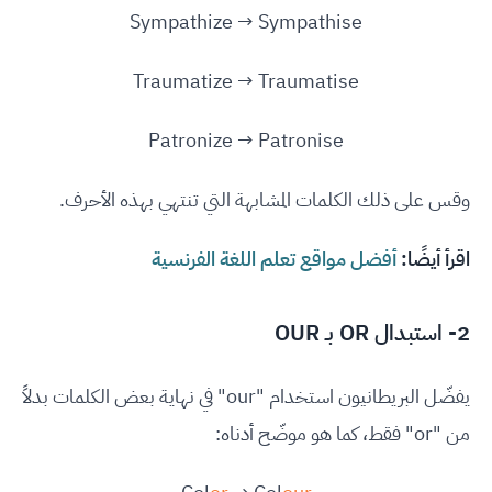
Sympathize → Sympathise
Traumatize → Traumatise
Patronize → Patronise
وقس على ذلك الكلمات المشابهة التي تنتهي بهذه الأحرف.
اقرأ أيضًا:
أفضل مواقع تعلم اللغة الفرنسية
2- استبدال OR بـ OUR
يفضّل البريطانيون استخدام "our" في نهاية بعض الكلمات بدلاً
من "or" فقط، كما هو موضّح أدناه: