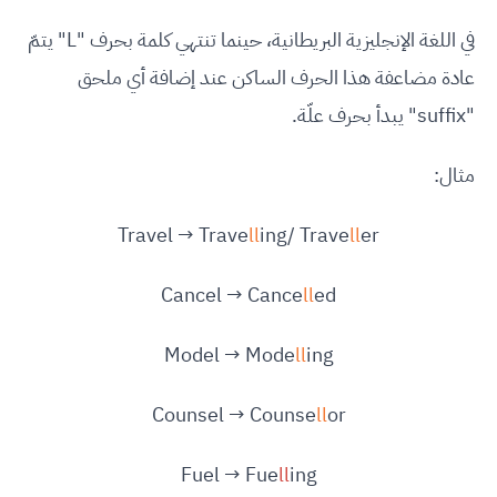
في اللغة الإنجليزية البريطانية، حينما تنتهي كلمة بحرف "L" يتمّ
عادة مضاعفة هذا الحرف الساكن عند إضافة أي ملحق
"suffix" يبدأ بحرف علّة.
مثال:
Travel → Trave
ll
ing/ Trave
ll
er
Cancel → Cance
ll
ed
Model → Mode
ll
ing
Counsel → Counse
ll
or
Fuel → Fue
ll
ing