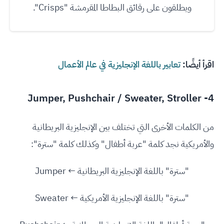
ويطلقون على رقائق البطاطا المقرمشة "Crisps".
اقرأ أيضًا:
تعابير باللغة الإنجليزية في عالم الأعمال
4- Jumper, Pushchair / Sweater, Stroller
من الكلمات الأخرى التي تختلف بين الإنجليزية البريطانية
والأمريكية نجد كلمة "عربة أطفال" وكذلك كلمة "سترة":
"سترة" باللغة الإنجليزية البريطانية ← Jumper
"سترة" باللغة الإنجليزية الأمريكية ← Sweater