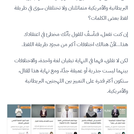
البريطانية والأمريكية متماثلتان ولا تختلفان سوى في طريقة
لفظ بعض الكلمات؟
إن كنت تفعل، فنأسفُ للقول بأنّك مخطئ في اعتقادك
هذا...لأنّ هنالك اختلافات أكبر من مجرّد طريقة اللفظ.
لكن لا تقلق، فهما في النهاية تبقيان لغة واحدة، والاختلافات
بينهما ليست جذرية أو عميقة جدًا، ومع نهاية هذا المقال،
ستكون أكثر قدرة على التمييز بين اللهجتين، البريطانية
والأمريكية.