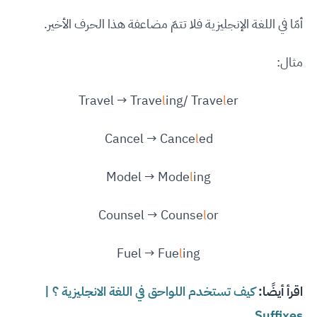
أمّا في اللغة الإنجليزية فلا تتمّ مضاعفة هذا الحرف الأخير.
مثال:
Travel → Trave
l
ing/ Trave
l
er
Cancel → Cance
l
ed
Model → Mode
l
ing
Counsel → Counse
l
or
Fuel → Fue
l
ing
اقرأ أيضًا:
كيف تستخدم اللواحق في اللغة الانجليزية ؟ |
Suffixes