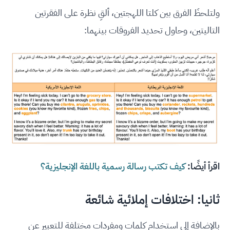
ولتلحظَ الفرق بين كلتا اللهجتين، ألقِ نظرة على الفقرتين
التاليتين، وحاول تحديد الفروقات بينهما:
اقرأ أيضًا:
كيف تكتب رسالة رسمية باللغة الإنجليزية؟
ثانيا: اختلافات إملائية شائعة
بالإضافة إلى استخدام كلمات ومفردات مختلفة للتعبير عن