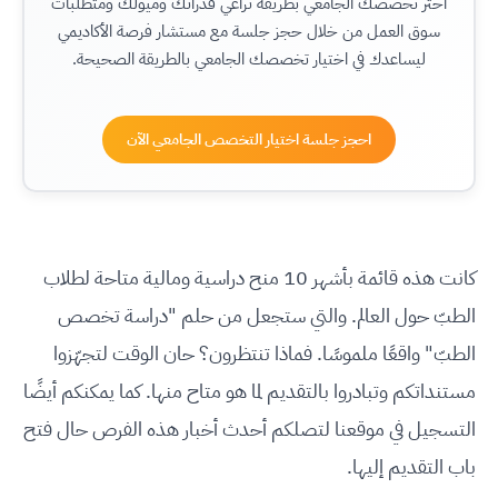
اختر تخصصك الجامعي بطريقة تراعي قدراتك وميولك ومتطلبات
سوق العمل من خلال حجز جلسة مع مستشار فرصة الأكاديمي
ليساعدك في اختيار تخصصك الجامعي بالطريقة الصحيحة.
احجز جلسة اختيار التخصص الجامعي الآن
كانت هذه قائمة بأشهر 10 منح دراسية ومالية متاحة لطلاب
الطبّ حول العالم. والتي ستجعل من حلم "دراسة تخصص
الطبّ" واقعًا ملموسًا. فماذا تنتظرون؟ حان الوقت لتجهّزوا
مستنداتكم وتبادروا بالتقديم لما هو متاح منها. كما يمكنكم أيضًا
التسجيل في موقعنا لتصلكم أحدث أخبار هذه الفرص حال فتح
باب التقديم إليها.