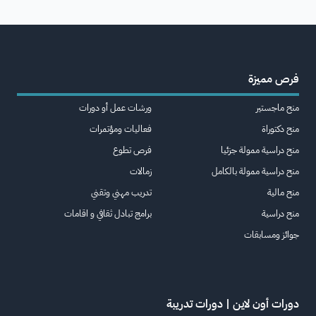
فرص مميزة
منح ماجستير
ورشات عمل أو دورات
منح دكتوراة
فعاليات ومؤتمرات
منح دراسية ممولة جزئيا
فرص تطوع
منح دراسية ممولة بالكامل
زمالات
منح مالية
تدريب مهني وتقني
منح دراسية
برامج تبادل ثقافي و اقامات
جوائز ومسابقات
دورات أون لاين | دورات تدريبة