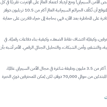
أمن السيبراني! ومع ازدياد اعتماد العالم على الإنترنت تقريبًا في كل
شيء، تتفاقم التهديدات السيبرانيَّة. في الواقع، من المتوقع أن تُكلّف الجرائم السيبرانية العالم أكثر من 10.5 تريليون دولار
 لم تعد الشركات قادرة على المخاطرة بعد الآن، فهي بحاجة إلى خبراء قادرين على حماية
ُخترقين، وكيفيَّة اكتشاف نقاط الضعف، وكيفية بناء دفاعات رقميَّة. في
 والتشفير، وأمن الشبكات، والتحليل الجنائي الرقمي. الأمر أشبه بأن
نتيجةً لذلك، يشهد سوق العمل ازدهارًا كبيرًا فهناك أكثر من 3.5 مليون وظيفة شاغرة في مجال الأمن السيبراني عالميًا،
وهذه الفجوة في اتساع مستمر. غالبًا ما تبدأ رواتب المبتدئين من حوالي 70,000 دولار، لكن يُمكن للمحترفين ذوي الخبرة