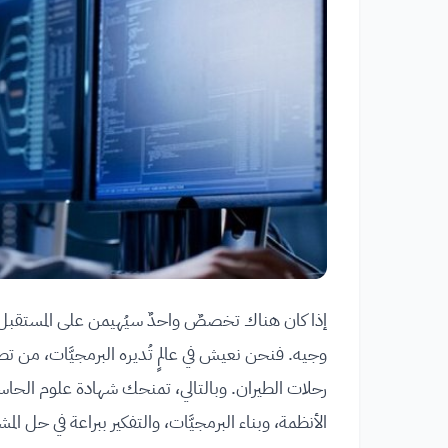
إذا كان هناك تخصصٌ واحدٌ سيُهيمن على المستق
وجيه. فنحن نعيش في عالمٍ تُديره البرمجيَّات، من ت
رحلات الطيران. وبالتالي، تمنحك شهادة علوم الحاسوب
الأنظمة، وبناء البرمجيَّات، والتفكير ببراعة في حل الم