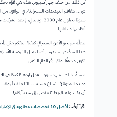
كل ذلك من خلف جهاز كمبيوتر. هذه هي قوَّة تخصُّص ال
سنويًا بحلول عام 2030. وبالتالي،
أنظمتها وبياناتها.
يتعلَّم خريجو الأمن السيبراني كيفية التفكير مثل الم
هذا التخصُّص ستدرس أشياء مثل القرصنة الأخلاقية،
تكون محققًا، ولكن في العالم الرقمي.
أن يكسبوا مبالغ طائلة تصل إلى ستة أرقام!
اقرأ أيضًا:
أفضل 10 تخصصات مطلوبة في الإمارات