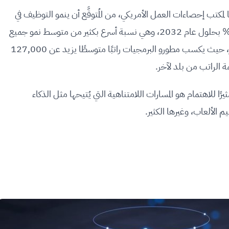
لمكتب إحصاءات العمل الأمريكي، من المُتوقَّع أن ينمو التوظيف في
وظائف الحاسوب وتكنولوجيا المعلومات بنسبة 15% بحلول عام 2032، وهي نسبة أسرع بكثير من متوسط نمو جميع
الوظائف. وبالطبع تُعد الرواتب مُذهلة بنفس القدر، حيث يكسب مطورو البرمجيات راتبًا متوسطًا يزيد عن 127,000
مة الراتب من بلد لآخر.
ا للاهتمام هو المسارات اللامتناهية التي يُتيحها مثل الذكاء
 الألعاب، وغيرها الكثير.