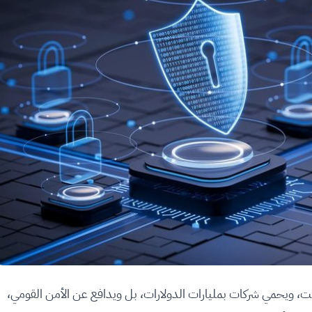
نت، ويحمي شركات بمليارات الدولارات، بل ويدافع عن الأمن القومي،