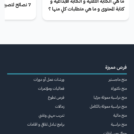
ما هي الكتابة التقنية و الكتابة الابداعية و
7 نصائح لتصبح كاتب محتوى ناجح
كتابة المحتوى و ما هي متطلبات كلٍ منها ؟
فرص مميزة
منح ماجستير
ورشات عمل أو دورات
منح دكتوراة
فعاليات ومؤتمرات
منح دراسية ممولة جزئيا
فرص تطوع
منح دراسية ممولة بالكامل
زمالات
منح مالية
تدريب مهني وتقني
منح دراسية
برامج تبادل ثقافي و اقامات
جوائز ومسابقات