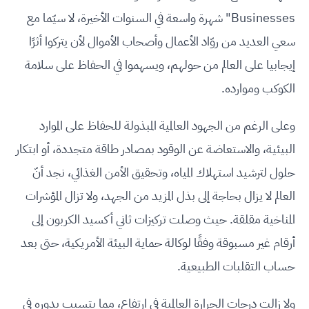
Businesses" شهرة واسعة في السنوات الأخيرة، لا سيّما مع
سعي العديد من روّاد الأعمال وأصحاب الأموال لأن يتركوا أثرًا
إيجابيا على العالم من حولهم، ويسهموا في الحفاظ على سلامة
الكوكب وموارده.
وعلى الرغم من الجهود العالمية المبذولة للحفاظ على الموارد
البيئية، والاستعاضة عن الوقود بمصادر طاقة متجددة، أو ابتكار
حلول لترشيد استهلاك المياه، وتحقيق الأمن الغذائي، نجد أنّ
العالم لا يزال بحاجة إلى بذل المزيد من الجهد، ولا تزال المؤشرات
المناخية مقلقة. حيث وصلت تركيزات ثاني أكسيد الكربون إلى
أرقام غير مسبوقة وفقًا لوكالة حماية البيئة الأمريكية، حتى بعد
حساب التقلبات الطبيعية.
ولا زالت درجات الحرارة العالمية في ارتفاع، مما يتسبب بدوره في