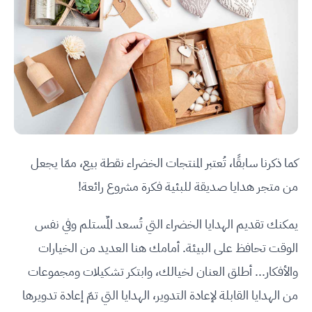
كما ذكرنا سابقًا، تُعتبر المنتجات الخضراء نقطة بيع، ممّا يجعل
من متجر هدايا صديقة للبئية فكرة مشروع رائعة!
يمكنك تقديم الهدايا الخضراء التي تُسعد المٌستلم وفي نفس
الوقت تحافظ على البيئة. أمامك هنا العديد من الخيارات
والأفكار... أطلق العنان لخيالك، وابتكر تشكيلات ومجموعات
من الهدايا القابلة لإعادة التدوير، الهدايا التي تمّ إعادة تدويرها