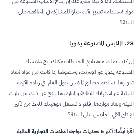
المستدامة. لماذا لا تبدأ مشروعك في إنتاج الألعاب المصنوعة من
مواد مُستدامة تمنح الآباء خيارًا للمشاركة في المحافظة على
البيئة؟
28. الملابس المصنوعة يدويا
إن كنت تملك موهبة في الخياطة، يمكنك بيع ملابسك
المصنوعة يدويًا عبر الإنترنت، وخصوصًا إذا كانت من مواد مُعاد
تدويرها. تساهم مصانع الملابس حول العالم في زيادة الأزمة
البيئية عبر استهلاك الطاقة والموارد وما ينتج عن ذلك من تلوث
البيئة ونفاد مواردها. فلمَ لا تستغل موهبتك للحدّ من تأثير
الإنتاج الآلي للملابس على البيئة؟
اقرأ أيضًا:
أكبر 5 تحديات تواجه العلامات التجارية العالمية