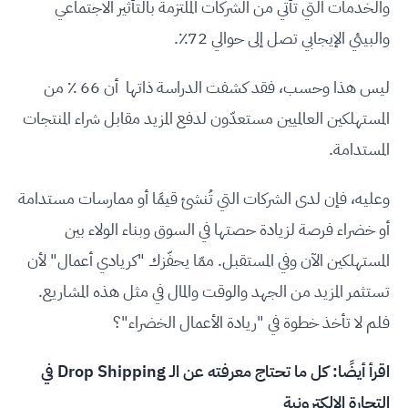
والخدمات التي تأتي من الشركات الملتزمة بالتأثير الاجتماعي
والبيئي الإيجابي تصل إلى حوالي 72٪.
ليس هذا وحسب، فقد كشفت الدراسة ذاتها أن 66 ٪ من
المستهلكين العالميين مستعدّون لدفع المزيد مقابل شراء المنتجات
المستدامة.
وعليه، فإن لدى الشركات التي تُنشئ قيمًا أو ممارسات مستدامة
أو خضراء فرصة لزيادة حصتها في السوق وبناء الولاء بين
المستهلكين الآن وفي المستقبل. ممّا يحفّزك "كريادي أعمال" لأن
تستثمر المزيد من الجهد والوقت والمال في مثل هذه المشاريع.
فلم لا تأخذ خطوة في "ريادة الأعمال الخضراء"؟
اقرأ أيضًا:
كل ما تحتاج معرفته عن الـ Drop Shipping في
التجارة الإلكترونية