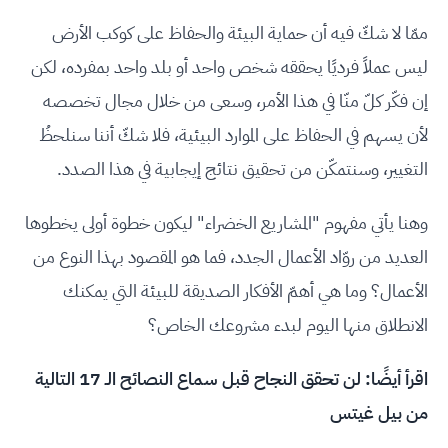
ممّا لا شكّ فيه أن حماية البيئة والحفاظ على كوكب الأرض
ليس عملاً فرديًا يحققه شخص واحد أو بلد واحد بمفرده، لكن
إن فكّر كلّ منّا في هذا الأمر، وسعى من خلال مجال تخصصه
لأن يسهم في الحفاظ على الموارد البيئية، فلا شكّ أننا سنلحظُ
التغيير، وسنتمكّن من تحقيق نتائج إيجابية في هذا الصدد.
وهنا يأتي مفهوم "المشاريع الخضراء" ليكون خطوة أولى يخطوها
العديد من روّاد الأعمال الجدد، فما هو المقصود بهذا النوع من
الأعمال؟ وما هي أهمّ الأفكار الصديقة للبيئة التي يمكنك
الانطلاق منها اليوم لبدء مشروعك الخاص؟
اقرأ أيضًا:
لن تحقق النجاح قبل سماع النصائح الـ 17 التالية
من بيل غيتس