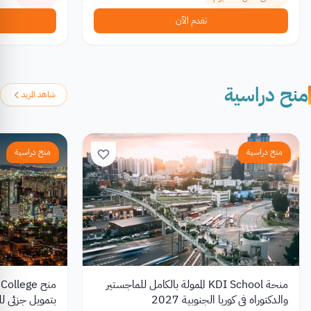
تقدم الآن
منح دراسية
شاهد المزيد
منح دراسية
منح دراسية
منحة KDI School الممولة بالكامل للماجستير
والدكتوراه في كوريا الجنوبية 2027
بتمويل جزئي للط