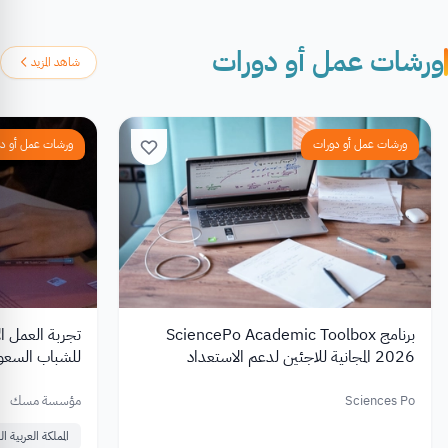
ورشات عمل أو دورات
شاهد المزيد
ورشات عمل أو دورات
ورشات عمل أو د
برنامج SciencePo Academic Toolbox
2026 المجانية للاجئين لدعم الاستعداد
للشباب السعو
للدراسات العليا
Sciences Po
مؤسسة مسك
المملكة العربية 