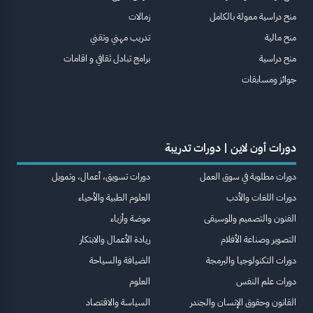
منح دراسية ممولة بالكامل
زمالات
منح مالية
تدريب مهني وتقني
منح دراسية
برامج تبادل ثقافي و اقامات
جوائز ومسابقات
دورات أون لاين | دورات تدريبة
دورات مطلوبة في سوق العمل
دورات تسويق، أعمال، وتمويل
دورات اللغات والأدب
العلوم الطبية والأحياء
الفنون والتصميم والموسيقى
موضة وأزياء
التصوير وصناعة الأفلام
ريادة الأعمال والابتكار
دورات التكنولوجيا والبرمجة
الضيافة والسياحة
دورات علم النفس
العلوم
القانون وحقوق الإنسان والجندر
السياسة والاقتصاد