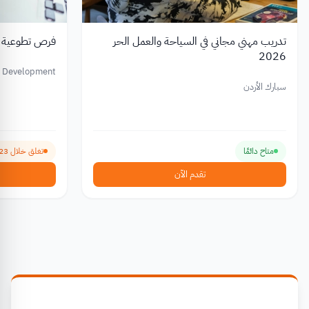
تدريب مهني مجاني في السياحة والعمل الحر
فرص تطوعية فرص
2026
nd Development
 Africa (YALDA)
سبارك الأردن
متاح دائمًا
تغلق خلال 23 يوم
تقدم الآن