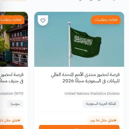
فعاليات ومؤتمرات
فعاليات ومؤتمرا
فرصة لحضور منتدى الأمم المتحدة العالمي
فرصة لحضور الم
للبيانات في السعودية مجانًا 2026
في جنيف مجانًا 026
nization (WTO)
United Nations Statistics Division
المملكة العربية السعودية
سويسرا
تغلق خلال 54 يوم
تغلق خلال 13 يوم