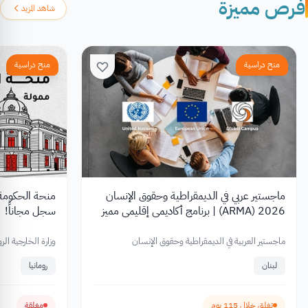
فرص مميزة
شاهد المزيد
منح دراسية
منح دراسية
ماجستير عربي في الديمقراطية وحقوق الإنسان
2026 (ARMA) | برنامج أكاديمي إقليمي مميز
سجل مجاناً!
بدعم من ال European Union
ماجستير العربية في الديمقراطية وحقوق الإنسان
وزارة الخارجية الرو
لبنان
رومانيا
تغلق خلال 115 يوم
مغلقة