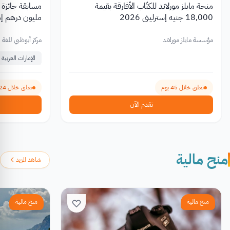
منحة مايلز مورلاند للكتّاب الأفارقة بقيمة
مسابقة جائزة ا
18,000 جنيه إسترليني 2026
مليون درهم إمارات
مؤسسة مايلز مورلاند
مركز أبوظبي للغة ا
الإمارات العربية 
تغلق خلال 45 يوم
تغلق خلال 24 يوم
تقدم الآن
منح مالية
شاهد المزيد
منح مالية
منح مالية