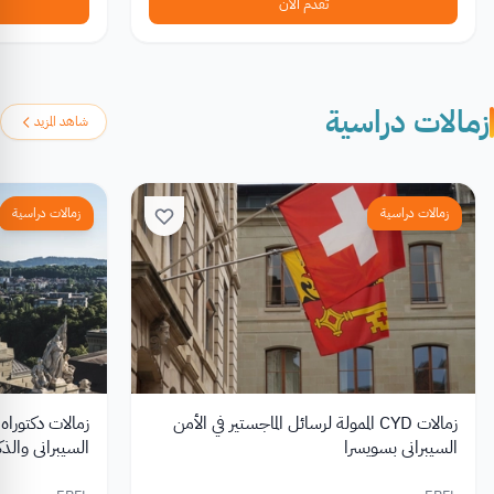
تقدم الآن
زمالات دراسية
شاهد المزيد
زمالات دراسية
زمالات دراسية
زمالات CYD الممولة لرسائل الماجستير في الأمن
زمالات دكتوراه
السيبراني بسويسرا
السيبراني والذكا