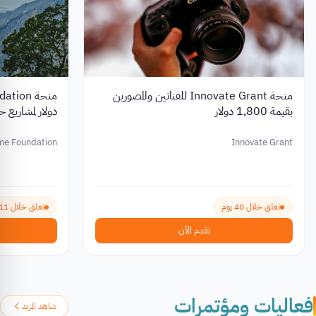
منحة Innovate Grant للفنانين والمصورين
بقيمة 1,800 دولار
دولار لمشاريع ح
me Foundation
Innovate Grant
تغلق خلال 40 يوم
تغلق خلال 111 يوم
تقدم الآن
فعاليات ومؤتمرات
شاهد المزيد