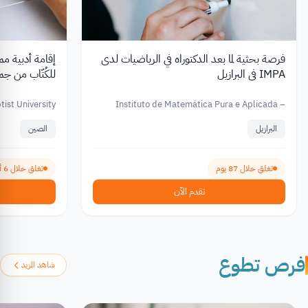
فرصة بحثية لما بعد الدكتوراه في الرياضيات لدى
IMPA في البرازيل
للكُتّاب من ج
ist University
Instituto de Matemática Pura e Aplicada –
IMPA
البرازيل
الصين
تغلق خلال 87 يوم
تغلق خلال 6 أيام
تقدم الآن
فرص تطوع
شاهد المزيد