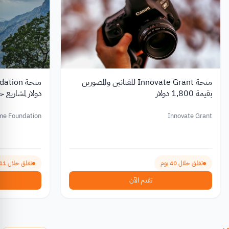
منحة Innovate Grant للفنانين والمصورين
بقيمة 1,800 دولار
دولار لمشاريع ح
me Foundation
Innovate Grant
تغلق خلال 40 يوم
تغلق خلال 111 يوم
تقدم الآن