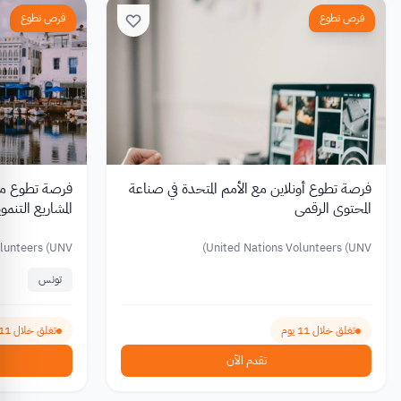
فرص تطوع
فرص تطوع
فرصة تطوع أونلاين مع الأمم المتحدة في صناعة
المحتوى الرقمي
المشاريع التنمو
lunteers (UNV)
United Nations Volunteers (UNV)
تونس
تغلق خلال 11 يوم
تغلق خلال 11 يوم
تقدم الآن